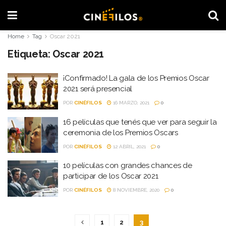
Home
Tag
Oscar 2021
Etiqueta:
Oscar 2021
¡Confirmado! La gala de los Premios Oscar
2021 será presencial
POR
CINÉFILOS
16 MARZO, 2021
0
16 películas que tenés que ver para seguir la
ceremonia de los Premios Oscars
POR
CINÉFILOS
12 ABRIL, 2021
0
10 películas con grandes chances de
participar de los Oscar 2021
POR
CINÉFILOS
8 NOVIEMBRE, 2020
0
1
2
3