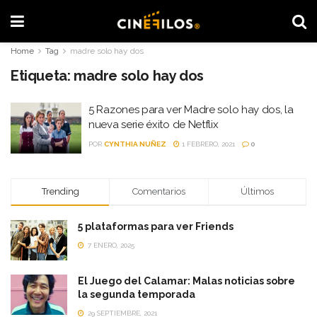
Home
Tag
madre solo hay dos
Etiqueta:
madre solo hay dos
5 Razones para ver Madre solo hay dos, la
nueva serie éxito de Netflix
POR
CYNTHIA NUÑEZ
1 FEBRERO, 2021
0
Trending
Comentarios
Últimos
5 plataformas para ver Friends
7 ENERO, 2025
El Juego del Calamar: Malas noticias sobre
la segunda temporada
29 SEPTIEMBRE, 2021