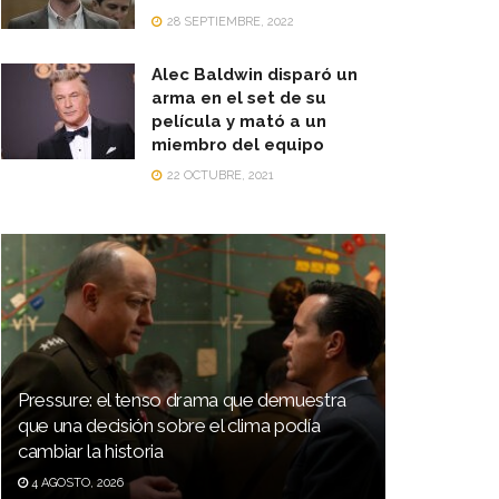
28 SEPTIEMBRE, 2022
Alec Baldwin disparó un
arma en el set de su
película y mató a un
miembro del equipo
22 OCTUBRE, 2021
Pressure: el tenso drama que demuestra
que una decisión sobre el clima podía
cambiar la historia
4 AGOSTO, 2026