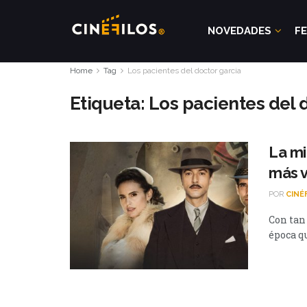
NOVEDADES
FE
Home
Tag
Los pacientes del doctor garcia
Etiqueta:
Los pacientes del 
La mi
más v
POR
CINÉ
Con tan 
época qu