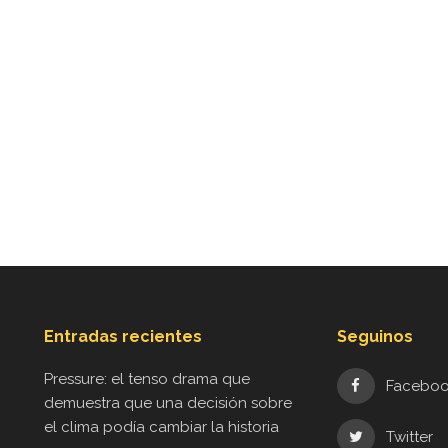
Entradas recientes
Seguinos
Pressure: el tenso drama que
Facebo
demuestra que una decisión sobre
el clima podía cambiar la historia
Twitter