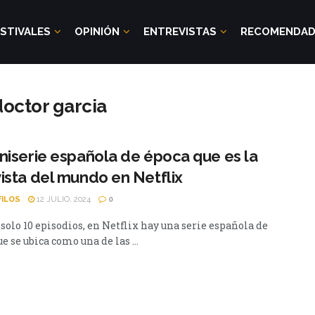
STIVALES
OPINIÓN
ENTREVISTAS
RECOMENDA
doctor garcia
niserie española de época que es la
ista del mundo en Netflix
FILOS
12 JULIO, 2024
0
solo 10 episodios, en Netflix hay una serie española de
e se ubica como una de las ...