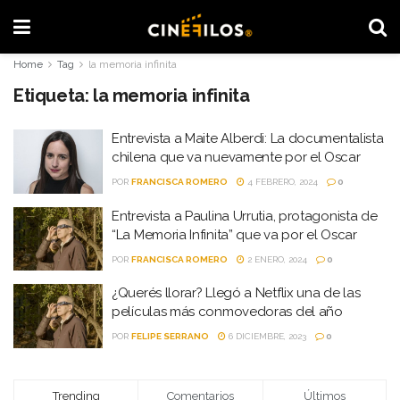
Home
Tag
la memoria infinita
Etiqueta:
la memoria infinita
Entrevista a Maite Alberdi: La documentalista
chilena que va nuevamente por el Oscar
POR
FRANCISCA ROMERO
4 FEBRERO, 2024
0
Entrevista a Paulina Urrutia, protagonista de
“La Memoria Infinita” que va por el Oscar
POR
FRANCISCA ROMERO
2 ENERO, 2024
0
¿Querés llorar? Llegó a Netflix una de las
películas más conmovedoras del año
POR
FELIPE SERRANO
6 DICIEMBRE, 2023
0
Trending
Comentarios
Últimos