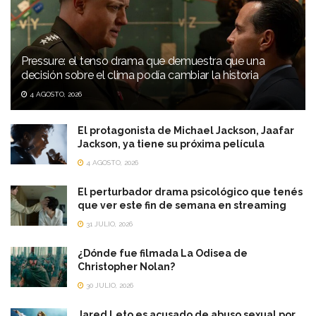
Pressure: el tenso drama que demuestra que una
decisión sobre el clima podía cambiar la historia
4 AGOSTO, 2026
El protagonista de Michael Jackson, Jaafar
Jackson, ya tiene su próxima película
4 AGOSTO, 2026
El perturbador drama psicológico que tenés
que ver este fin de semana en streaming
31 JULIO, 2026
¿Dónde fue filmada La Odisea de
Christopher Nolan?
30 JULIO, 2026
Jared Leto es acusado de abuso sexual por