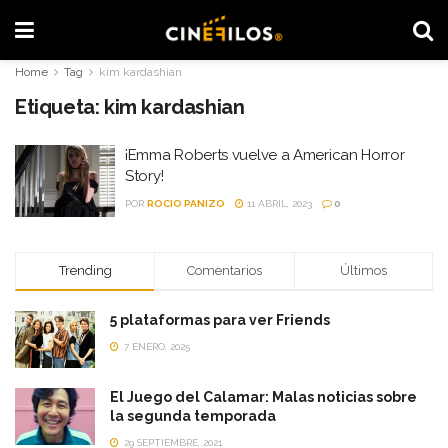
Home
Tag
kim kardashian
Etiqueta:
kim kardashian
¡Emma Roberts vuelve a American Horror
Story!
POR
ROCIO PANIZO
11 ABRIL, 2023
0
Trending
Comentarios
Últimos
5 plataformas para ver Friends
7 ENERO, 2025
El Juego del Calamar: Malas noticias sobre
la segunda temporada
29 SEPTIEMBRE, 2021