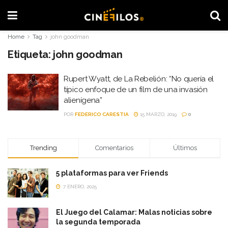
Home
Tag
john goodman
Etiqueta:
john goodman
Rupert Wyatt, de La Rebelión: “No quería el
típico enfoque de un film de una invasión
alienígena”
POR
FEDERICO CARESTIA
15 MARZO, 2019
0
Trending
Comentarios
Últimos
5 plataformas para ver Friends
7 ENERO, 2025
El Juego del Calamar: Malas noticias sobre
la segunda temporada