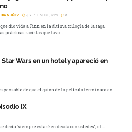
smo
HIA NUÑEZ
4 SEPTIEMBRE, 2020
0
 que dio vida a Finn en la última trilogía de la saga,
las prácticas racistas que tuvo ...
 Star Wars en un hotel y apareció en
responsable de que el guion de la película terminara en ...
isodio IX
ue decía "siempre estaré en deuda con ustedes", el ...