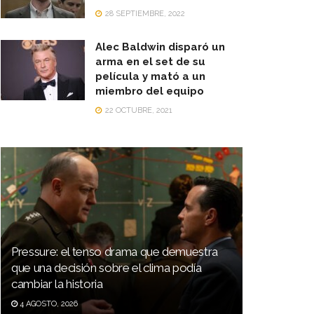
28 SEPTIEMBRE, 2022
Alec Baldwin disparó un
arma en el set de su
película y mató a un
miembro del equipo
22 OCTUBRE, 2021
Pressure: el tenso drama que demuestra
que una decisión sobre el clima podía
cambiar la historia
4 AGOSTO, 2026