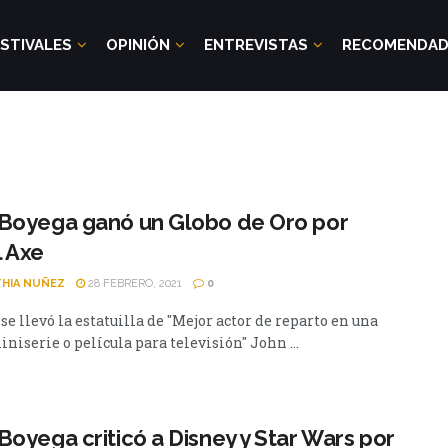
STIVALES
OPINIÓN
ENTREVISTAS
RECOMENDA
 Boyega ganó un Globo de Oro por
 Axe
HIA NUÑEZ
28 FEBRERO, 2021
0
 se llevó la estatuilla de "Mejor actor de reparto en una
iniserie o película para televisión" John ...
Boyega criticó a Disney y Star Wars por