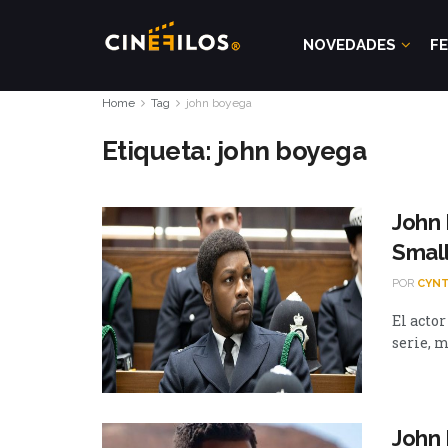
NOVEDADES
FE
Home
Tag
john boyega
Etiqueta:
john boyega
John
Small
POR
CYNT
El actor
serie, m
John 