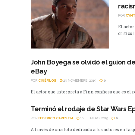
raci
POR
CYNT
El actor
criticó 
John Boyega se olvidó el guion de
eBay
POR
CINÉFILOS
29 NOVIEMBRE, 2019
0
El actor que interpreta a Finn confiesa que es el 
Terminó el rodaje de Star Wars Ep
POR
FEDERICO CARESTIA
16 FEBRERO, 2019
0
A través de una foto dedicada a los actores en la q