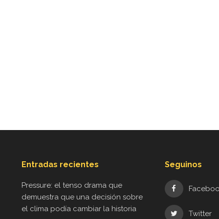
Entradas recientes
Seguinos
Pressure: el tenso drama que
Facebo
demuestra que una decisión sobre
el clima podía cambiar la historia
Twitter