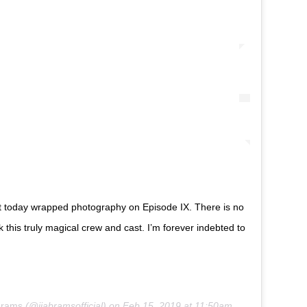
but today wrapped photography on Episode IX. There is no
this truly magical crew and cast. I’m forever indebted to
brams
(@jjabramsofficial) on
Feb 15, 2019 at 11:50am PST