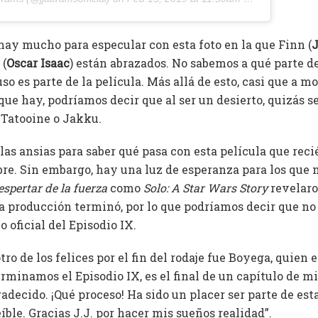
 hay mucho para especular con esta foto en la que Finn (
 (
Oscar Isaac
) están abrazados. No sabemos a qué parte d
so es parte de la película. Más allá de esto, casi que a mo
ue hay, podríamos decir que al ser un desierto, quizás s
 Tatooine o Jakku.
as ansias para saber qué pasa con esta película que recié
mbre. Sin embargo, hay una luz de esperanza para los que
espertar de la fuerza
como
Solo: A Star Wars Story
revelaro
 la producción terminó, por lo que podríamos decir que n
o oficial del Episodio IX.
tro de los felices por el fin del rodaje fue Boyega, quien 
erminamos el Episodio IX, es el final de un capítulo de mi
adecido. ¡Qué proceso! Ha sido un placer ser parte de est
íble. Gracias J.J. por hacer mis sueños realidad”.