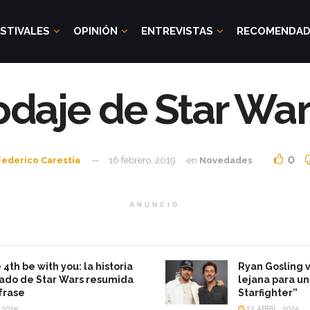
STIVALES
OPINIÓN
ENTREVISTAS
RECOMENDA
odaje de Star War
0
Federico Carestia
16 febrero, 2019
en
Novedades
ANUNCIO
4th be with you: la historia
Ryan Gosling v
ado de Star Wars resumida
lejana para un
frase
Starfighter”
 2025
22 ABRIL, 2025