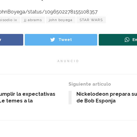
/JohnBoyega/status/1096502278155108357
pisodio ix
jj abrams
john boyega
STAR WARS
r
Tweet
En
ANUNCIO
Siguiente artículo
umplir la expectativas
Nickelodeon prepara su
Le temes a la
de Bob Esponja