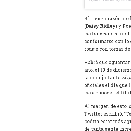
Sí, tienen razón, no
(
Daisy Ridley
) y Poe
pertenecer o si inclu
conformarse con lo q
rodaje con tomas de
Habrá que aguantar l
año, el 19 de dicie
la manija: tanto
El d
oficiales el día que
para conocer el títul
Al margen de esto, o
Twitter escribió: “T
podría estar más agr
de tanta gente incre