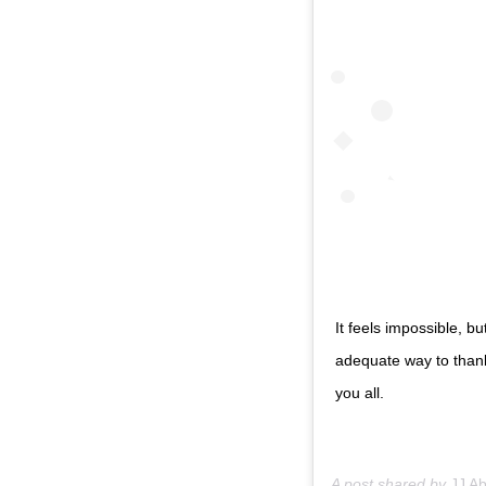
It feels impossible, 
adequate way to thank 
you all.
A post shared by
JJ A