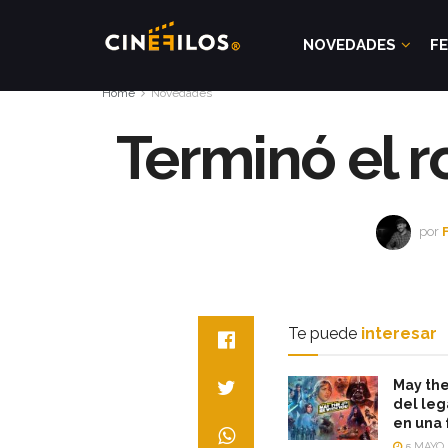
NOVEDADES
FE
Home
Novedades
Terminó el r
por
Te puede
interesar
May the 
del leg
en una 
5 MAYO,