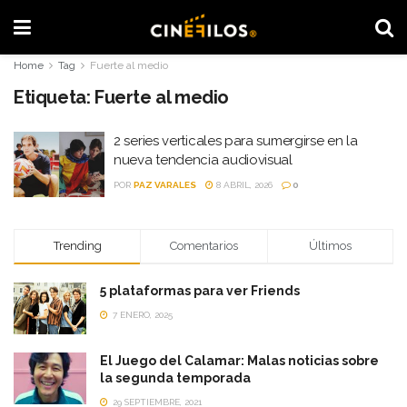
Home
Tag
Fuerte al medio
Etiqueta:
Fuerte al medio
2 series verticales para sumergirse en la
nueva tendencia audiovisual
POR
PAZ VARALES
8 ABRIL, 2026
0
Trending
Comentarios
Últimos
5 plataformas para ver Friends
7 ENERO, 2025
El Juego del Calamar: Malas noticias sobre
la segunda temporada
29 SEPTIEMBRE, 2021