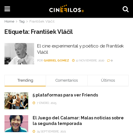
Home
Tag
František Vláčil
Etiqueta:
František Vláčil
El cine experimental y poético de František
Vláčil
POR
GABRIEL GOMEZ
12 NOVIEMBRE, 2020
0
Trending
Comentarios
Últimos
5 plataformas para ver Friends
7 ENERO, 2025
El Juego del Calamar: Malas noticias sobre
la segunda temporada
29 SEPTIEMBRE, 2021