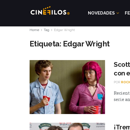
NOVEDADES
FE
Home
Tag
Edgar Wright
Etiqueta:
Edgar Wright
Scott
con e
POR
ROCI
Recient
serie an
¡Trem