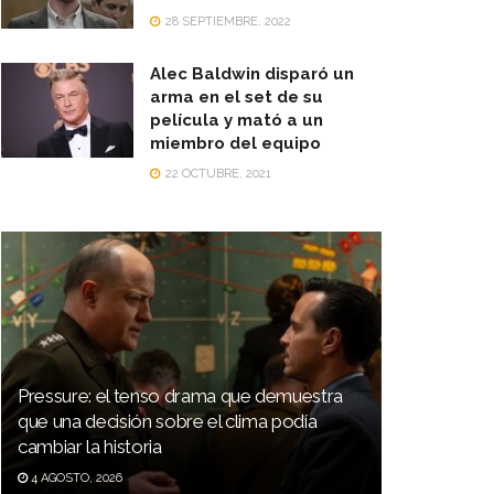
28 SEPTIEMBRE, 2022
Alec Baldwin disparó un
arma en el set de su
película y mató a un
miembro del equipo
22 OCTUBRE, 2021
Pressure: el tenso drama que demuestra
que una decisión sobre el clima podía
cambiar la historia
4 AGOSTO, 2026