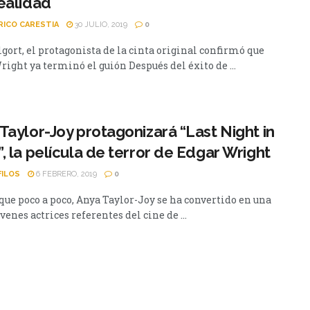
ealidad
RICO CARESTIA
30 JULIO, 2019
0
gort, el protagonista de la cinta original confirmó que
ight ya terminó el guión Después del éxito de ...
Taylor-Joy protagonizará “Last Night in
, la película de terror de Edgar Wright
FILOS
6 FEBRERO, 2019
0
que poco a poco, Anya Taylor-Joy se ha convertido en una
óvenes actrices referentes del cine de ...