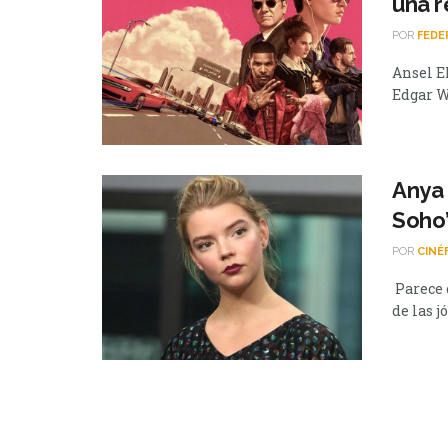
una r
POR
FEDE
Ansel El
Edgar Wr
Anya 
Soho”
POR
CINÉ
Parece 
de las j