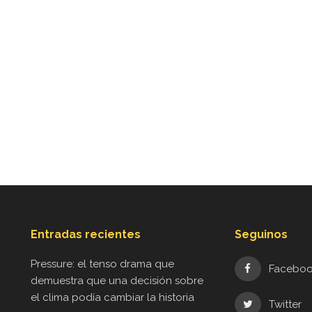
Entradas recientes
Seguinos
Pressure: el tenso drama que
Facebo
demuestra que una decisión sobre
el clima podía cambiar la historia
Twitter