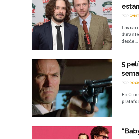
está
POR
CYNT
Las car
durante
desde ...
5 pel
sema
POR
ROCI
En Cinéf
platafo
“Baby