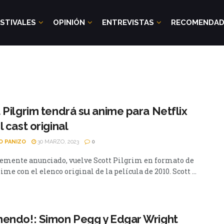
STIVALES
OPINIÓN
ENTREVISTAS
RECOMENDA
 Pilgrim tendrá su anime para Netflix
l cast original
O PANIZO
30 MARZO, 2023
0
emente anunciado, vuelve Scott Pilgrim en formato de
ime con el elenco original de la película de 2010. Scott ...
endo!: Simon Pegg y Edgar Wright