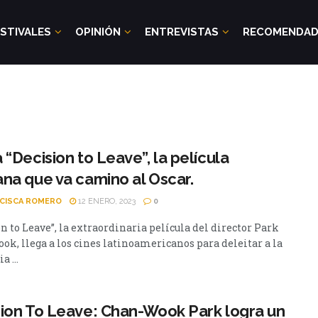
STIVALES
OPINIÓN
ENTREVISTAS
RECOMENDA
 “Decision to Leave”, la película
na que va camino al Oscar.
CISCA ROMERO
12 ENERO, 2023
0
n to Leave”, la extraordinaria película del director Park
ok, llega a los cines latinoamericanos para deleitar a la
a ...
ion To Leave: Chan-Wook Park logra un