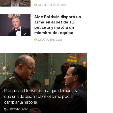
28 SEPTIEMBRE, 2022
Alec Baldwin disparó un
arma en el set de su
película y mató a un
miembro del equipo
22 OCTUBRE, 2021
Pressure: el tenso drama que demuestra
que una decisión sobre el clima podía
cambiar la historia
4 AGOSTO, 2026