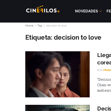
NOVEDADES
FE
Home
Tag
decision to love
Etiqueta:
decision to love
Llega
corea
POR
FRAN
“Decisio
Chan-wo
audienci
Decis