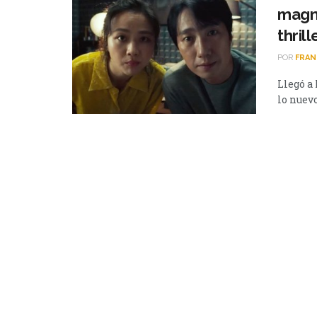
magné
thrill
POR
FRAN
Llegó a
lo nuevo