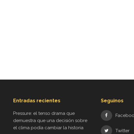
Entradas recientes
Seguinos
Pressure: el tenso drama que
Facebo
demuestra que una decisión sobre
el clima podía cambiar la historia
Twitter