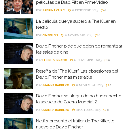
películas de Brad Pitt en Prime Video
POR
SABRINA CURCI
12 DICIEMBRE, 2023
0
La película que ya superó a The Killer en
Netflix
POR
CINÉFILOS
21 NOVIEMBRE, 2023
0
David Fincher pide que dejen de romantizar
las salas de cine
POR
FELIPE SERRANO
14 NOVIEMBRE, 2023
0
Reseña de “The Killer”: Las obsesiones del
David Fincher más miserable
POR
JUAMPA BARBERO
11 NOVIEMBRE, 2023
0
David Fincher se alegra de no haber hecho
la secuela de Guerra Mundial Z
POR
JUAMPA BARBERO
28 OCTUBRE, 2023
0
Netflix presentó el tráiler de The Killer, lo
nuevo de David Fincher