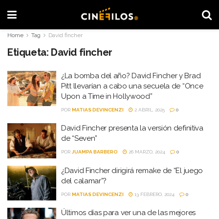
Home
Tag
David fincher
Etiqueta:
David fincher
¿La bomba del año? David Fincher y Brad
Pitt llevarían a cabo una secuela de “Once
Upon a Time in Hollywood”
POR
MATIAS DEVINCENZI
2 ABRIL, 2025
0
David Fincher presenta la versión definitiva
de “Seven”
POR
JUAMPA BARBERO
26 MARZO, 2024
0
¿David Fincher dirigirá remake de “El juego
del calamar”?
POR
MATIAS DEVINCENZI
13 FEBRERO, 2024
0
Últimos días para ver una de las mejores