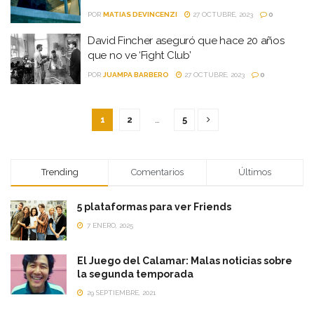
POR
MATIAS DEVINCENZI
27 OCTUBRE, 2023
0
David Fincher aseguró que hace 20 años
que no ve ‘Fight Club’
POR
JUAMPA BARBERO
27 OCTUBRE, 2023
0
1
2
…
5
Trending
Comentarios
Últimos
5 plataformas para ver Friends
7 ENERO, 2025
El Juego del Calamar: Malas noticias sobre
la segunda temporada
29 SEPTIEMBRE, 2021