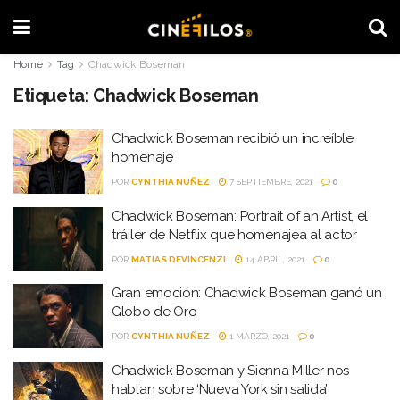
Home
Tag
Chadwick Boseman
Etiqueta:
Chadwick Boseman
Chadwick Boseman recibió un increíble
homenaje
POR
CYNTHIA NUÑEZ
7 SEPTIEMBRE, 2021
0
Chadwick Boseman: Portrait of an Artist, el
tráiler de Netflix que homenajea al actor
POR
MATIAS DEVINCENZI
14 ABRIL, 2021
0
Gran emoción: Chadwick Boseman ganó un
Globo de Oro
POR
CYNTHIA NUÑEZ
1 MARZO, 2021
0
Chadwick Boseman y Sienna Miller nos
hablan sobre ‘Nueva York sin salida’