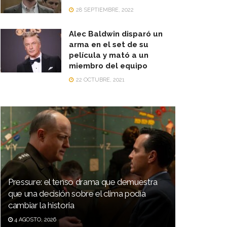
28 SEPTIEMBRE, 2022
Alec Baldwin disparó un
arma en el set de su
película y mató a un
miembro del equipo
22 OCTUBRE, 2021
Pressure: el tenso drama que demuestra
que una decisión sobre el clima podía
cambiar la historia
4 AGOSTO, 2026