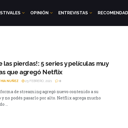
STIVALES
OPINIÓN
ENTREVISTAS
RECOMENDA
e las pierdas!: 5 series y películas muy
s que agregó Netflix
HIA NUÑEZ
25 FEBRERO, 2021
0
aforma de streaming agregó nuevo contenido a su
o y no podés pasarlo por alto. Netflix agrega mucho
o ...