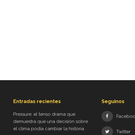
Entradas recientes
Seguinos
Pressure: el tenso drama que
Facebo
demuestra que una decisión sobre
el clima podía cambiar la historia
Twitter