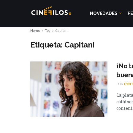
NOVEDADES
FE
Home
Tag
Capitani
Etiqueta:
Capitani
¡No t
buena
POR
CYNT
La plat
catálog
contenid