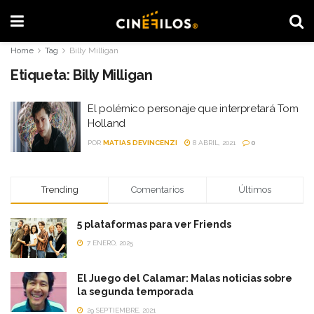
Home
Tag
Billy Milligan
Etiqueta:
Billy Milligan
El polémico personaje que interpretará Tom
Holland
POR
MATIAS DEVINCENZI
8 ABRIL, 2021
0
Trending
Comentarios
Últimos
5 plataformas para ver Friends
7 ENERO, 2025
El Juego del Calamar: Malas noticias sobre
la segunda temporada
29 SEPTIEMBRE, 2021