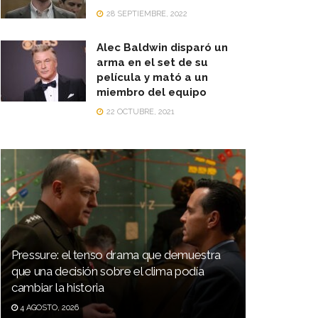
28 SEPTIEMBRE, 2022
Alec Baldwin disparó un
arma en el set de su
película y mató a un
miembro del equipo
22 OCTUBRE, 2021
Pressure: el tenso drama que demuestra
que una decisión sobre el clima podía
cambiar la historia
4 AGOSTO, 2026