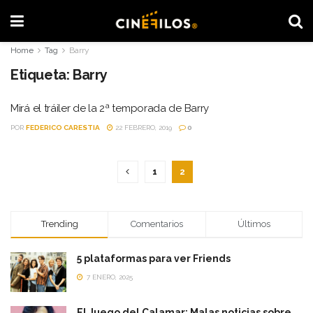
Home
Tag
Barry
Etiqueta:
Barry
Mirá el tráiler de la 2ª temporada de Barry
POR
FEDERICO CARESTIA
22 FEBRERO, 2019
0
1
2
Trending
Comentarios
Últimos
5 plataformas para ver Friends
7 ENERO, 2025
El Juego del Calamar: Malas noticias sobre