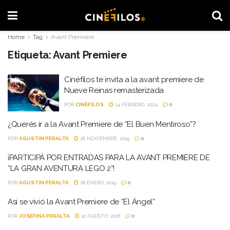
Home
Tag
Avant Premiere
Etiqueta:
Avant Premiere
Cinéfilos te invita a la avant premiere de
Nueve Reinas remasterizada
POR
CINÉFILOS
14 FEBRERO, 2024
0
¿Querés ir a la Avant Premiere de “El Buen Mentiroso”?
POR
AGUSTIN PERALTA
26 NOVIEMBRE, 2019
0
¡PARTICIPÁ POR ENTRADAS PARA LA AVANT PREMIERE DE
“LA GRAN AVENTURA LEGO 2”!
POR
AGUSTIN PERALTA
28 ENERO, 2019
0
Asi se vivió la Avant Premiere de “El Ángel”
POR
JOSEFINA PERALTA
10 AGOSTO, 2018
0