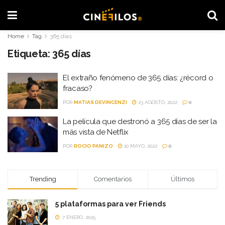
Home
Tag
365 días
Etiqueta:
365 días
El extraño fenómeno de 365 días: ¿récord o
fracaso?
POR
MATIAS DEVINCENZI
23 AGOSTO, 2022
0
La película que destronó a 365 días de ser la
más vista de Netflix
POR
ROCIO PANIZO
10 MAYO, 2022
0
Trending
Comentarios
Últimos
5 plataformas para ver Friends
7 ENERO, 2025