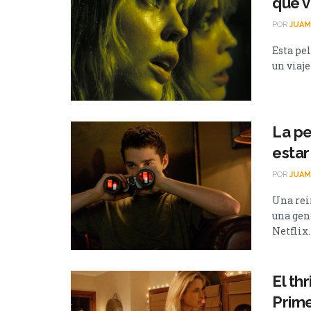
que v
POR
JUAM
Esta pel
un viaje
La pe
estar
POR
JUAM
Una rei
una gen
Netflix. 
El th
Prim