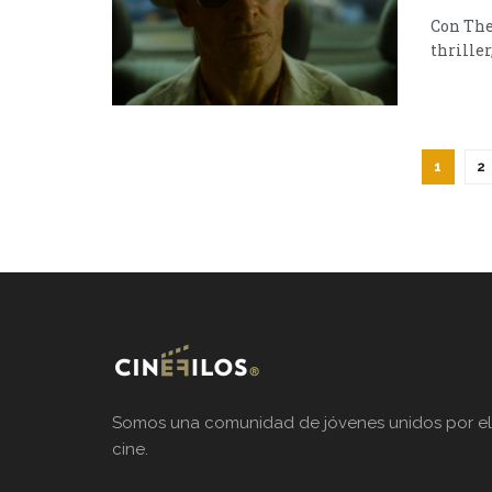
Con The
thriller
1
2
Somos una comunidad de jóvenes unidos por el
cine.