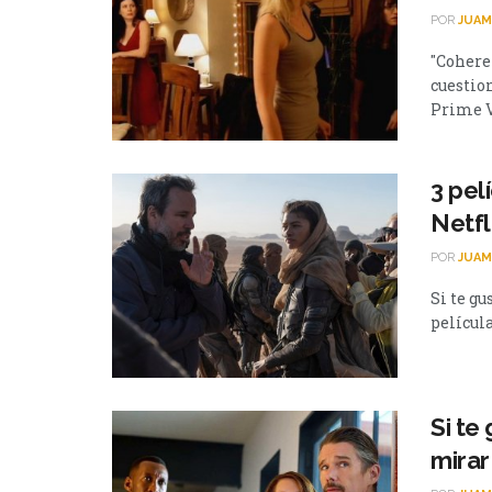
POR
JUAM
"Coheren
cuestio
Prime V
3 pel
Netfl
POR
JUAM
Si te gu
película
Si te
mirar