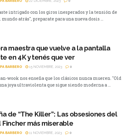
PA BARBERO
22 DICIEMBRE, 2023
0
ste intrigado con los giros inesperados y la tensión de
l mundo atrás", preparate para una nueva dosis ...
ra maestra que vuelve a la pantalla
te en 4K y tenés que ver
PA BARBERO
15 NOVIEMBRE, 2023
0
an-wook nos enseña que los clásicos nunca mueren. "Old
una joya ultraviolenta que sigue siendo moderna a ...
a de “The Killer”: Las obsesiones del
 Fincher más miserable
PA BARBERO
11 NOVIEMBRE, 2023
0