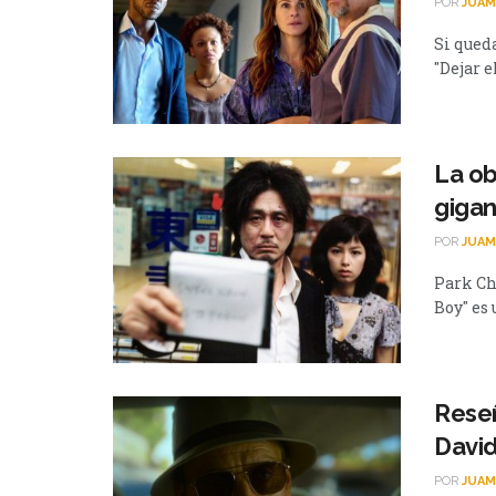
POR
JUAM
Si queda
"Dejar e
La ob
gigan
POR
JUAM
Park Ch
Boy" es 
Reseñ
David
POR
JUAM