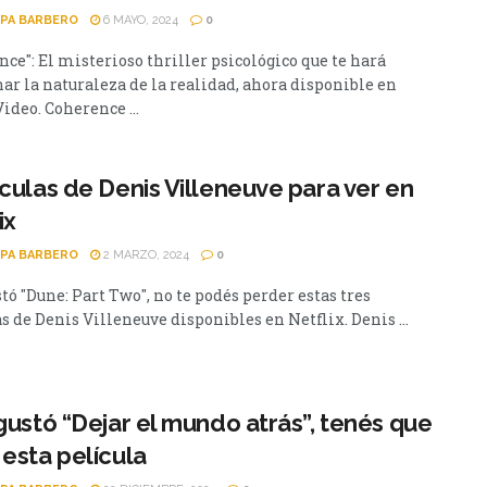
PA BARBERO
6 MAYO, 2024
0
ce": El misterioso thriller psicológico que te hará
nar la naturaleza de la realidad, ahora disponible en
ideo. Coherence ...
ículas de Denis Villeneuve para ver en
ix
PA BARBERO
2 MARZO, 2024
0
stó "Dune: Part Two", no te podés perder estas tres
s de Denis Villeneuve disponibles en Netflix. Denis ...
 gustó “Dejar el mundo atrás”, tenés que
 esta película