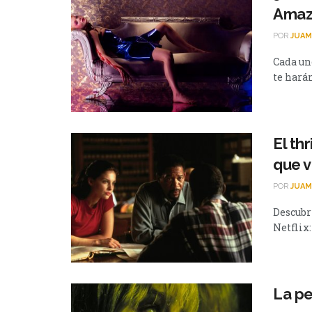
Amaz
POR
JUAM
Cada un
te hará
El th
que v
POR
JUAM
Descubrí
Netflix:
La pe