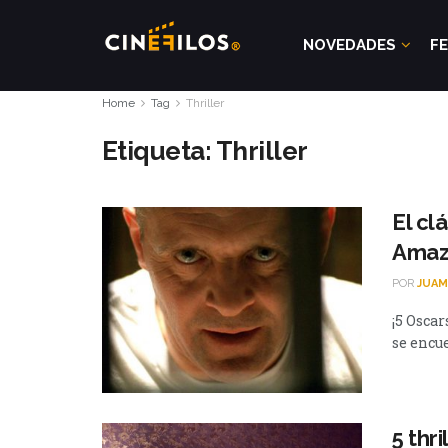
NOVEDADES
FE
Home
Tag
Thriller
Etiqueta:
Thriller
El cl
Amaz
POR
JUAM
¡5 Oscar
se encu
5 thr