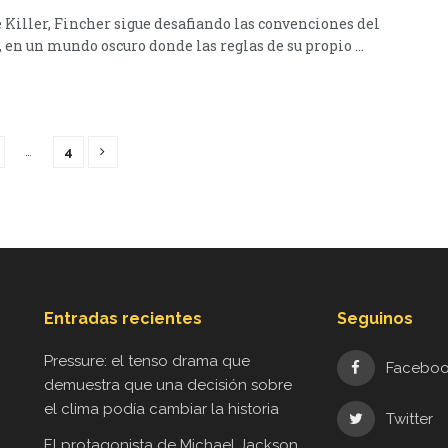
 Killer, Fincher sigue desafiando las convenciones del
, en un mundo oscuro donde las reglas de su propio ...
…
4
Entradas recientes
Seguinos
Pressure: el tenso drama que
Facebo
demuestra que una decisión sobre
el clima podía cambiar la historia
Twitter
El protagonista de Michael Jackson,