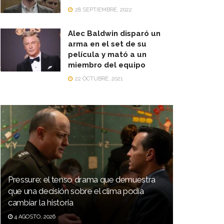
28 SEPTIEMBRE, 2022
Alec Baldwin disparó un
arma en el set de su
película y mató a un
miembro del equipo
22 OCTUBRE, 2021
Pressure: el tenso drama que demuestra
que una decisión sobre el clima podía
cambiar la historia
4 AGOSTO, 2026