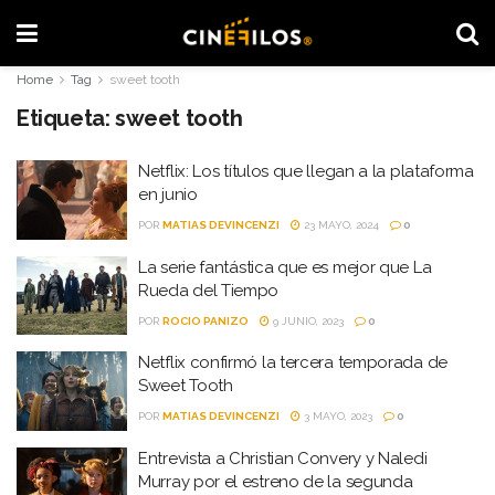
Home
Tag
sweet tooth
Etiqueta:
sweet tooth
Netflix: Los títulos que llegan a la plataforma
en junio
POR
MATIAS DEVINCENZI
23 MAYO, 2024
0
La serie fantástica que es mejor que La
Rueda del Tiempo
POR
ROCIO PANIZO
9 JUNIO, 2023
0
Netflix confirmó la tercera temporada de
Sweet Tooth
POR
MATIAS DEVINCENZI
3 MAYO, 2023
0
Entrevista a Christian Convery y Naledi
Murray por el estreno de la segunda