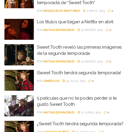
temporada de “Sweet Tooth”
POR
MAGDA RUIZ MARTINEZ
2 MAYO, 2023
0
Los títulos que llegan a Netflix en abril
POR
MATIAS DEVINCENZI
22 MARZO, 2023
0
Sweet Tooth reveló las primeras imágenes
de la segunda temporada
POR
MATIAS DEVINCENZI
14 MARZO, 2023
0
¡Sweet Tooth tendrá segunda temporada!
POR
CINÉFILOS
29 JULIO, 2021
0
5 películas que no te podes perder si te
gustó Sweet Tooth
POR
MATIAS DEVINCENZI
17 JUNIO, 2021
0
¿Sweet Tooth tendrá segunda temporada?
POR
CYNTHIA NUÑEZ
16 JUNIO, 2021
0