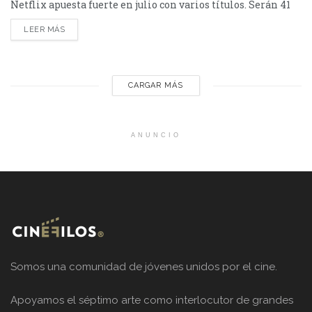
Netflix apuesta fuerte en julio con varios títulos. Serán 41
en total, entre los que se destacan: La casa de la pradera,
LEER MÁS
Heartstopper Forever y Enola Holmes 3. La lista completa,
a continuación. Series Los peores vecinos del mundo...
CARGAR MÁS
ANUNCIO
Somos una comunidad de jóvenes unidos por el cine.
Apoyamos el séptimo arte como interlocutor de grandes