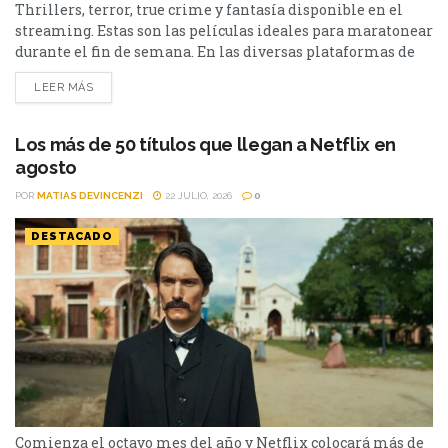
Thrillers, terror, true crime y fantasía disponible en el
streaming. Estas son las películas ideales para maratonear
durante el fin de semana. En las diversas plataformas de
streaming aparecen propuestas para todos los gustos: desde
LEER MÁS
un thriller español cargado de tensión y conspiraciones,
hasta un documental de true crime, una inquietante
película de terror psicológico y el esperado regreso de...
Los más de 50 títulos que llegan a Netflix en
agosto
POR
MATIAS DEVINCENZI
22 JULIO, 2026
0
DESTACADO
Comienza el octavo mes del año y Netflix colocará más de