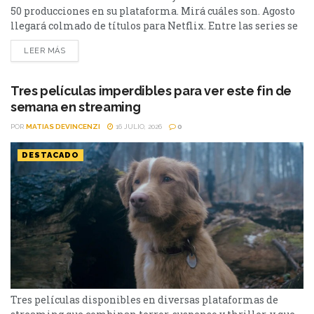
50 producciones en su plataforma. Mirá cuáles son. Agosto
llegará colmado de títulos para Netflix. Entre las series se
destacan: Moria y la segunda parte de Cien Años de
LEER MÁS
Soledad, además de Toda la verdad de mis mentiras. Como
películas estarán Susurran tu nombre y las sagas clásicas
de...
Tres películas imperdibles para ver este fin de
semana en streaming
POR
MATIAS DEVINCENZI
16 JULIO, 2026
0
DESTACADO
Tres películas disponibles en diversas plataformas de