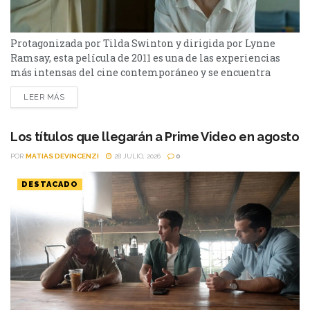
Protagonizada por Tilda Swinton y dirigida por Lynne
Ramsay, esta película de 2011 es una de las experiencias
más intensas del cine contemporáneo y se encuentra
disponible en streaming. Hay películas que entretienen y
LEER MÁS
otras que dejan una marca difícil de borrar. Tenemos que
hablar de Kevin (2011) pertenece a este último grupo.
Basada en la novela homónima de Lionel...
Los títulos que llegarán a Prime Video en agosto
POR
MATIAS DEVINCENZI
28 JULIO, 2026
0
DESTACADO