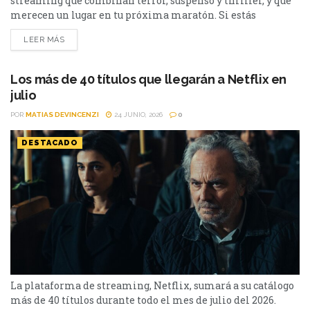
streaming que combinan terror, suspenso y thriller, y que
merecen un lugar en tu próxima maratón. Si estás
buscando qué ver en streaming, hay tres películas muy
LEER MÁS
diferentes entre sí que llegaron a las principales
plataformas y merecen una oportunidad. Desde una
brillante sátira con humor negro y suspenso, pasando por
Los más de 40 títulos que llegarán a Netflix en
una original...
julio
POR
MATIAS DEVINCENZI
24 JUNIO, 2026
0
DESTACADO
La plataforma de streaming, Netflix, sumará a su catálogo
más de 40 títulos durante todo el mes de julio del 2026.