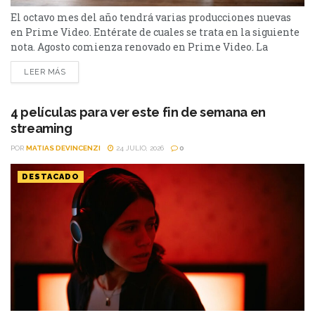
El octavo mes del año tendrá varias producciones nuevas
en Prime Video. Entérate de cuales se trata en la siguiente
nota. Agosto comienza renovado en Prime Video. La
plataforma de streaming que está disponible en más de
LEER MÁS
240 países, presentará varias producciones entre las que se
destacan Sterling Point, la nueva entrega de Reacher, En La
Zona Gris y la...
4 películas para ver este fin de semana en
streaming
POR
MATIAS DEVINCENZI
24 JULIO, 2026
0
DESTACADO