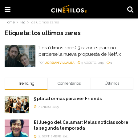
Home
Tag
los ultimos zares
Etiqueta:
los ultimos zares
‘Los últimos zares’: 3 razones para no
perderse la nueva propuesta de Netflix
POR
JORDAN VILLALBA
5 AGOSTO, 2019
0
Trending
Comentarios
Últimos
5 plataformas para ver Friends
7 ENERO, 2025
El Juego del Calamar: Malas noticias sobre
la segunda temporada
29 SEPTIEMBRE, 2021