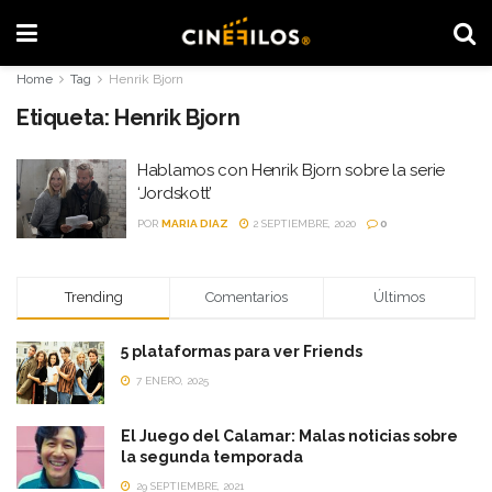
Home
Tag
Henrik Bjorn
Etiqueta:
Henrik Bjorn
Hablamos con Henrik Bjorn sobre la serie
‘Jordskott’
POR
MARIA DIAZ
2 SEPTIEMBRE, 2020
0
Trending
Comentarios
Últimos
5 plataformas para ver Friends
7 ENERO, 2025
El Juego del Calamar: Malas noticias sobre
la segunda temporada
29 SEPTIEMBRE, 2021