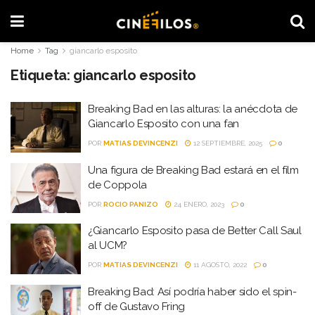
Home
Tag
giancarlo esposito
Etiqueta:
giancarlo esposito
Breaking Bad en las alturas: la anécdota de
Giancarlo Esposito con una fan
POR
MATIAS DEVINCENZI
12 SEPTIEMBRE, 2025
0
Una figura de Breaking Bad estará en el film
de Coppola
POR
ROCIO PANIZO
24 ENERO, 2023
0
¿Giancarlo Esposito pasa de Better Call Saul
al UCM?
POR
MATIAS DEVINCENZI
11 AGOSTO, 2022
0
Breaking Bad: Así podría haber sido el spin-
off de Gustavo Fring