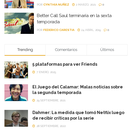
POR
CYNTHIA NUÑEZ
2 MARZO, 2021
0
Better Call Saul terminaría en la sexta
temporada
POR
FEDERICO CARESTIA
24 ABRIL, 2019
0
Trending
Comentarios
Últimos
5 plataformas para ver Friends
7 ENERO, 2025
El Juego del Calamar: Malas noticias sobre
la segunda temporada
29 SEPTIEMBRE, 2021
Dahmer: La medida que tomó Netflix luego
de recibir críticas por la serie
28 SEPTIEMBRE, 2022