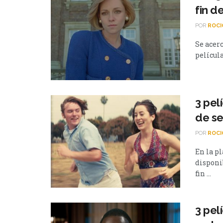
fin d
POR
ROCI
Se acer
película
3 pel
de s
POR
ROCI
En la p
disponi
fin ...
3 pel