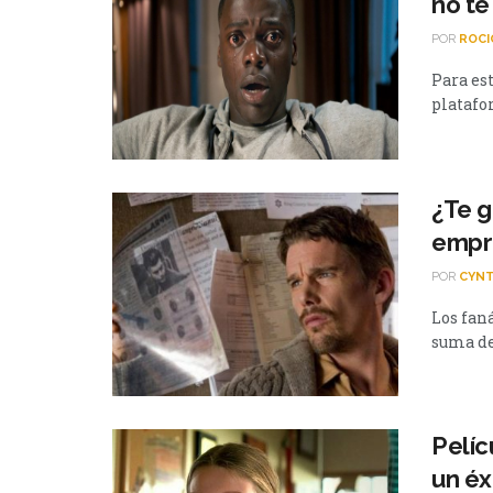
no te
POR
ROCI
Para es
platafor
¿Te g
empre
POR
CYNT
Los fan
suma de 
Pelíc
un éx