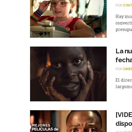
POR
CYNT
Hay muc
convert
presupue
La nu
fecha
POR
CINÉ
El direc
largome
[VIDE
dispo