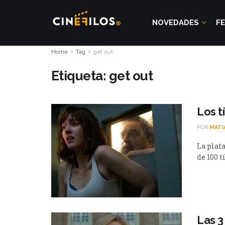
NOVEDADES
FE
Home
Tag
get out
Etiqueta:
get out
Los t
POR
MATI
La plat
de 100 t
Las 3