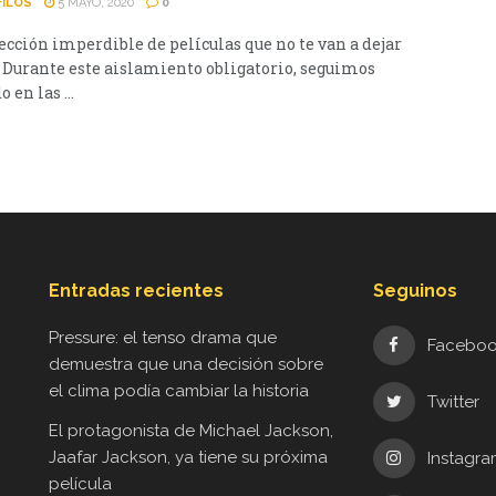
FILOS
5 MAYO, 2020
0
ección imperdible de películas que no te van a dejar
 Durante este aislamiento obligatorio, seguimos
 en las ...
Entradas recientes
Seguinos
Pressure: el tenso drama que
Facebo
demuestra que una decisión sobre
el clima podía cambiar la historia
Twitter
El protagonista de Michael Jackson,
Jaafar Jackson, ya tiene su próxima
Instagr
película