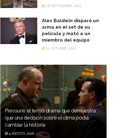
28 SEPTIEMBRE, 2022
Alec Baldwin disparó un
arma en el set de su
película y mató a un
miembro del equipo
22 OCTUBRE, 2021
Pressure: el tenso drama que demuestra
que una decisión sobre el clima podía
cambiar la historia
4 AGOSTO, 2026