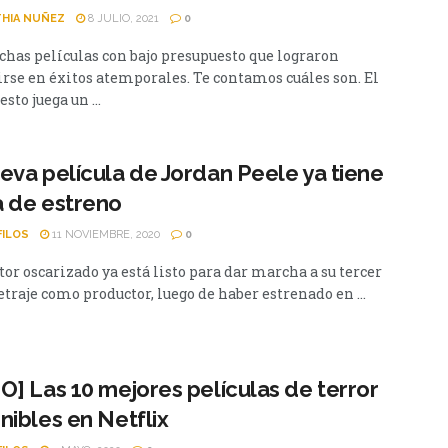
HIA NUÑEZ
8 JULIO, 2021
0
has películas con bajo presupuesto que lograron
irse en éxitos atemporales. Te contamos cuáles son. El
sto juega un ...
eva película de Jordan Peele ya tiene
 de estreno
FILOS
11 NOVIEMBRE, 2020
0
tor oscarizado ya está listo para dar marcha a su tercer
traje como productor, luego de haber estrenado en ...
O] Las 10 mejores películas de terror
nibles en Netflix