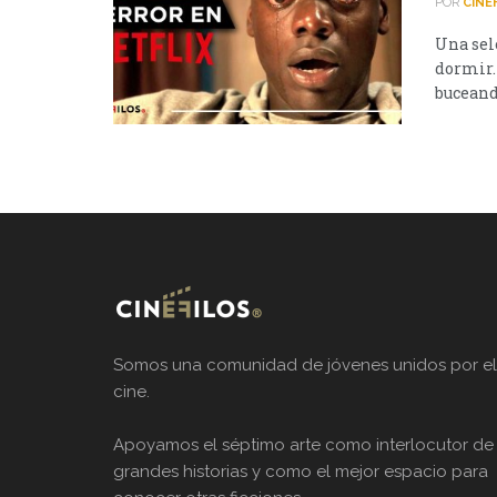
POR
CINÉ
Una sel
dormir.
buceando
Somos una comunidad de jóvenes unidos por el
cine.
Apoyamos el séptimo arte como interlocutor de
grandes historias y como el mejor espacio para