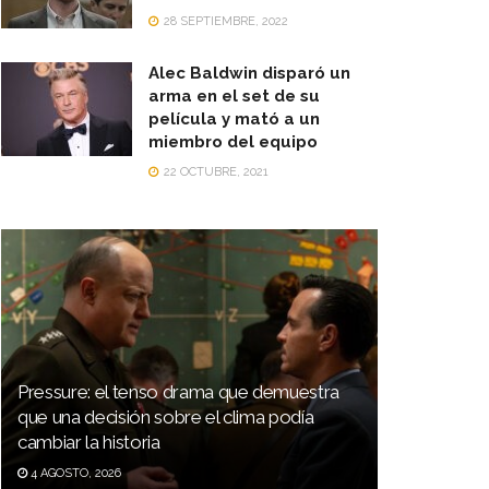
28 SEPTIEMBRE, 2022
Alec Baldwin disparó un
arma en el set de su
película y mató a un
miembro del equipo
22 OCTUBRE, 2021
Pressure: el tenso drama que demuestra
que una decisión sobre el clima podía
cambiar la historia
4 AGOSTO, 2026