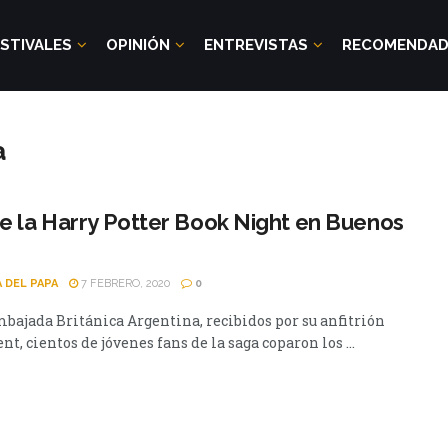
STIVALES
OPINIÓN
ENTREVISTAS
RECOMENDA
a
ue la Harry Potter Book Night en Buenos
A DEL PAPA
7 FEBRERO, 2020
0
mbajada Británica Argentina, recibidos por su anfitrión
t, cientos de jóvenes fans de la saga coparon los ...