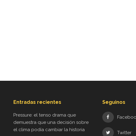
Entradas recientes
Seguinos
Pressure: el tenso drama que
Facebo
demuestra que una decisión sobre
el clima podía cambiar la historia
Twitter