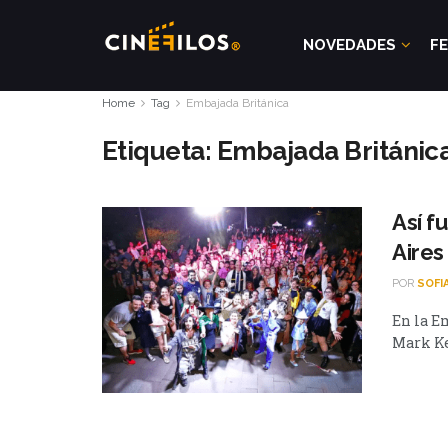
NOVEDADES
FE
Home
Tag
Embajada Británica
Etiqueta:
Embajada Británic
Así f
Aires
POR
SOFI
En la E
Mark Ken