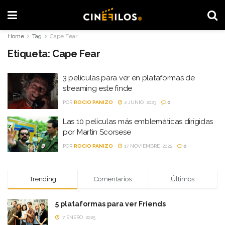
Home
Tag
Cape Fear
Etiqueta:
Cape Fear
3 películas para ver en plataformas de
streaming este finde
POR
ROCIO PANIZO
2 JUNIO, 2023
0
Las 10 películas más emblemáticas dirigidas
por Martin Scorsese
POR
ROCIO PANIZO
17 NOVIEMBRE, 2022
0
Trending
Comentarios
Últimos
5 plataformas para ver Friends
7 ENERO, 2025