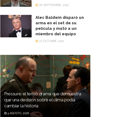
28 SEPTIEMBRE, 2022
Alec Baldwin disparó un
arma en el set de su
película y mató a un
miembro del equipo
22 OCTUBRE, 2021
Pressure: el tenso drama que demuestra
que una decisión sobre el clima podía
cambiar la historia
4 AGOSTO, 2026