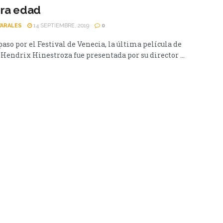
era edad
VARALES
14 SEPTIEMBRE, 2019
0
paso por el Festival de Venecia, la última película de
Hendrix Hinestroza fue presentada por su director ...