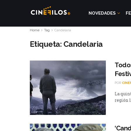
NOVEDADES
FE
Home
Tag
Candelaria
Etiqueta:
Candelaria
Todos
Festi
POR
CINÉ
La quin
región l
‘Cand