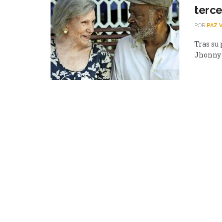
terc
POR
PAZ 
Tras su 
Jhonny 