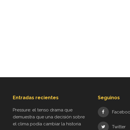
Entradas recientes
Seguinos
Pressure: el tenso drama que
Facebo
demuestra que una decisión sobre
el clima podía cambiar la historia
Twitter