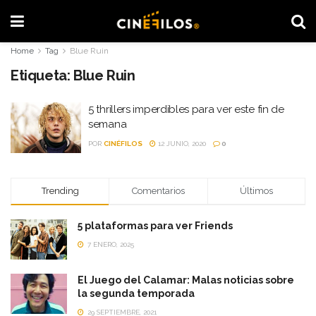
Home
Tag
Blue Ruin
Etiqueta:
Blue Ruin
5 thrillers imperdibles para ver este fin de
semana
POR
CINÉFILOS
12 JUNIO, 2020
0
Trending
Comentarios
Últimos
5 plataformas para ver Friends
7 ENERO, 2025
El Juego del Calamar: Malas noticias sobre
la segunda temporada
29 SEPTIEMBRE, 2021