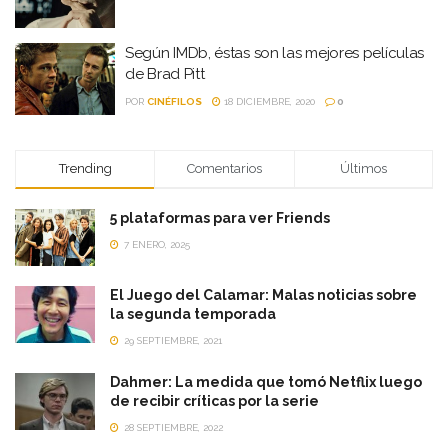
Según IMDb, éstas son las mejores películas
de Brad Pitt
POR
CINÉFILOS
18 DICIEMBRE, 2020
0
Trending
Comentarios
Últimos
5 plataformas para ver Friends
7 ENERO, 2025
El Juego del Calamar: Malas noticias sobre
la segunda temporada
29 SEPTIEMBRE, 2021
Dahmer: La medida que tomó Netflix luego
de recibir críticas por la serie
28 SEPTIEMBRE, 2022