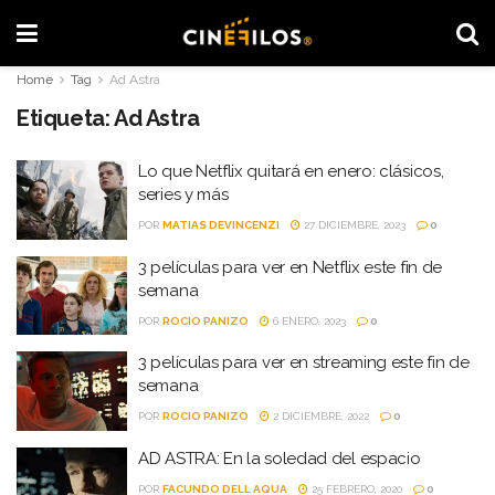
Home
Tag
Ad Astra
Etiqueta:
Ad Astra
Lo que Netflix quitará en enero: clásicos,
series y más
POR
MATIAS DEVINCENZI
27 DICIEMBRE, 2023
0
3 películas para ver en Netflix este fin de
semana
POR
ROCIO PANIZO
6 ENERO, 2023
0
3 películas para ver en streaming este fin de
semana
POR
ROCIO PANIZO
2 DICIEMBRE, 2022
0
AD ASTRA: En la soledad del espacio
POR
FACUNDO DELL AQUA
25 FEBRERO, 2020
0