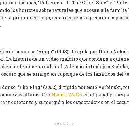
guieron dos más, “Poltergeist II: The Other Side” y “Polterg
ndo los horrores sobrenaturales que acosan a la familia 
 de la primera entrega, estas secuelas agregaron capas ad
.
elícula japonesa
“
Ringu
“
(1998), dirigida por Hideo Nakata
ki. La historia de un video maldito que condena a quiene
tió en un fenómeno cultural. Además, introdujo a Sadako,
oscuro que se arraigó en la psique de los fanáticos del te
nidense,
“
The Ring
“
(2002), dirigida por Gore Verbinski, r
vó a nuevas alturas. Con
Naomi Watts
en el papel principal
a inquietante y sumergió a los espectadores en el oscur
ANUNCIO