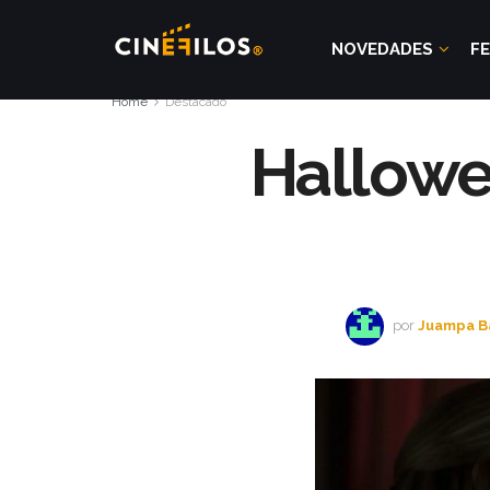
NOVEDADES
FE
Home
Destacado
Hallowee
por
Juampa B