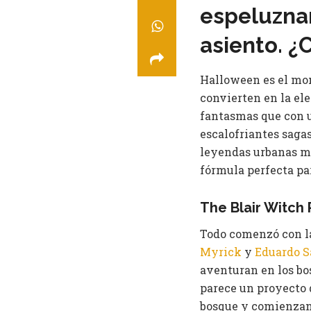
espeluzna
asiento.
¿C
Halloween es el mome
convierten en la el
fantasmas que con 
escalofriantes saga
leyendas urbanas má
fórmula perfecta pa
The Blair Witch 
Todo comenzó con la
Myrick
y
Eduardo 
aventuran en los bos
parece un proyecto 
bosque y comienzan