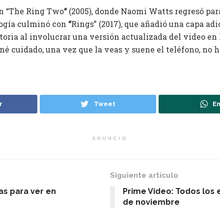
on “The Ring Two
“
(2005), donde Naomi Watts regresó para
logía culminó con
“
Rings” (2017), que añadió una capa adi
toria al involucrar una versión actualizada del video en la
né cuidado, una vez que la veas y suene el teléfono, no h
r
Tweet
En
ANUNCIO
Siguiente artículo
las para ver en
Prime Video: Todos los
de noviembre