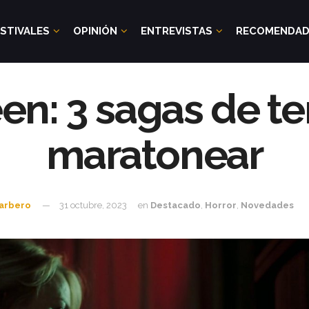
STIVALES
OPINIÓN
ENTREVISTAS
RECOMENDA
n: 3 sagas de te
maratonear
arbero
31 octubre, 2023
en
Destacado
,
Horror
,
Novedades