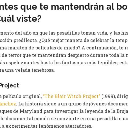
ntes que te mantendrán al bo
uál viste?
nto del año en que las pesadillas toman vida, y las hist
ección predilecta. ¿Qué mejor manera de celebrar la temp
una maratón de películas de miedo? A continuación, te
s de terror que te mantendrán despierto durante toda la 
s espeluznantes hasta los fantasmas más temibles, esta
ra una velada tenebrosa.
Project
 película original,
“The Blair Witch Project”
(1999), diri
Sánchez
. La historia sigue a un grupo de jóvenes documen
ques de Maryland para investigar la leyenda de la Bruja 
de documental común se convierte en una pesadilla cuan
 a experimentar fenómenos aterradores.