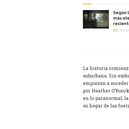
Según l
más ate
recien
8 JULIO
La historia comienz
suburbana. Sin emba
empiezan a suceder 
por Heather O’Rourk
en lo paranormal, la
su hogar de las fuer