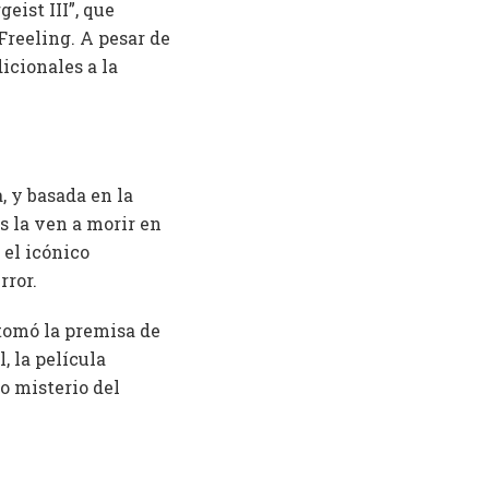
eist III”, que
Freeling. A pesar de
icionales a la
, y basada en la
s la ven a morir en
 el icónico
rror.
etomó la premisa de
, la película
o misterio del