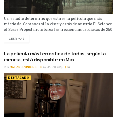
Un estudio determinó que esta es la película que más
miedo da. Contanos si la viste y estás de acuerdo El Science
of Scare Project monitorea las frecuencias cardíacas de 250
participantes para establecer un sistema Scare Score
LEER MÁS
(puntaje de susto). El estudio estableció que la película de
terror más aterradora de todos los tiempos es Sinister, de
2012, protagonizada por Ethan Hawke...
La película más terrorífica de todas, según la
ciencia, está disponible en Max
POR
MATIAS DEVINCENZI
25 MARZO, 2025
0
DESTACADO