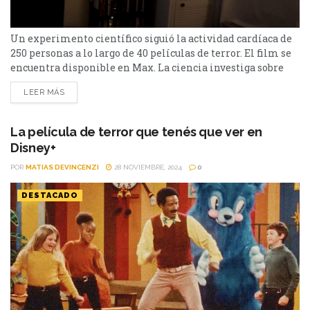
Un experimento científico siguió la actividad cardíaca de
250 personas a lo largo de 40 películas de terror. El film se
encuentra disponible en Max. La ciencia investiga sobre
todo, y el séptimo arte no está exento de ella. El
LEER MÁS
proyecto Science of the Scare, determinó cuál es la película
más aterradora de todos los tiempos. La lista de películas
para ver...
La película de terror que tenés que ver en
Disney+
POR
MATIAS DEVINCENZI
28 NOVIEMBRE, 2024
0
DESTACADO