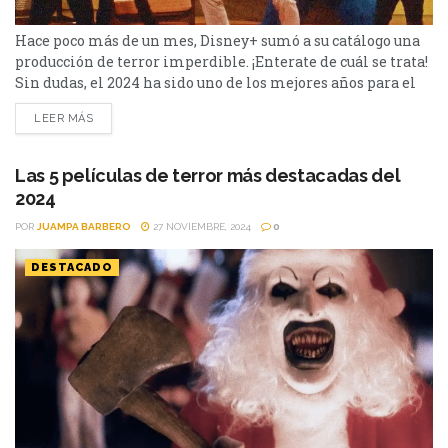
Hace poco más de un mes, Disney+ sumó a su catálogo una
producción de terror imperdible. ¡Enterate de cuál se trata!
Sin dudas, el 2024 ha sido uno de los mejores años para el
género de terror. Por eso, desde Cinéfilos te recomendamos
LEER MÁS
una película disponible en Disney+, que llegó a la
plataforma de streaming hace un mes y medio. Mr.
Crocket...
Las 5 películas de terror más destacadas del
2024
POR
JUAMPA BARBERO
27 NOVIEMBRE, 2024
0
DESTACADO