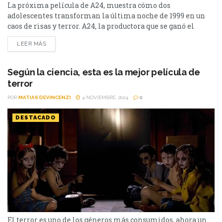
La próxima película de A24, muestra cómo dos
adolescentes transforman la última noche de 1999 en un
caos de risas y terror. A24, la productora que se ganó el
corazón de los amantes del cine independiente con joyas
LEER MÁS
como Hereditary y Midsommar, vuelve a explorar el lado
más divertido y desquiciado del terror con Y2K. Esta
película, escrita y dirigida...
Según la ciencia, esta es la mejor película de
terror
POR
MATIAS DEVINCENZI
4 NOVIEMBRE, 2024
0
DESTACADO
El terror es uno de los géneros más consumidos, ahora un