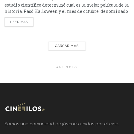
estudio científico determinó cual es la mejor película de la
historia. Pasó Halloween y el mes de octubre, denominado
el mes del terror. Decretar cual es la mejor película del
LEER MÁS
género, es difícil, ya que cada persona tiene un gusto
diferente. Pero la ciencia dio su veredicto, y declaró...
CARGAR MÁS
ANUNCIO
Somos una comunidad de jóvenes unidos por el cine.