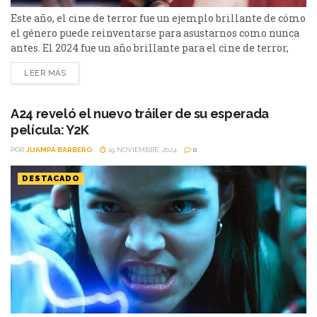
Este año, el cine de terror fue un ejemplo brillante de cómo
el género puede reinventarse para asustarnos como nunca
antes. El 2024 fue un año brillante para el cine de terror,
consolidando al género como un espacio fértil para la
LEER MÁS
creatividad y el riesgo narrativo. Desde películas que
juegan con el terror psicológico hasta otras que abrazan el
gore...
A24 reveló el nuevo tráiler de su esperada
película: Y2K
POR
JUAMPA BARBERO
19 NOVIEMBRE, 2024
0
DESTACADO