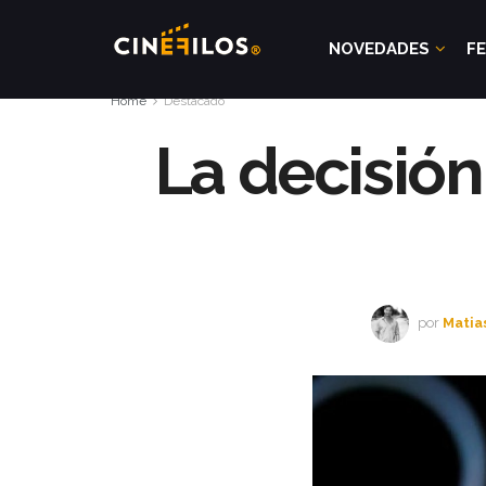
NOVEDADES
FE
Home
Destacado
La decisió
por
Matia