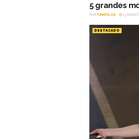
5 grandes mo
POR
CINÉFILOS
13 MARZO,
DESTACADO