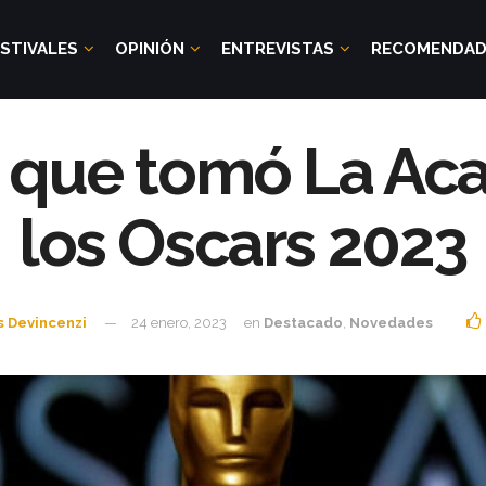
STIVALES
OPINIÓN
ENTREVISTAS
RECOMENDA
n que tomó La Ac
los Oscars 2023
s Devincenzi
24 enero, 2023
en
Destacado
,
Novedades