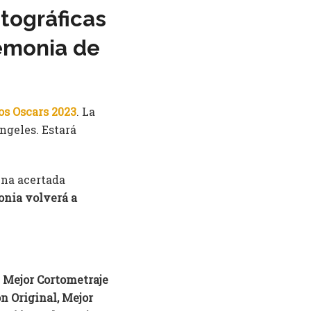
tográficas
emonia de
s Oscars 2023
. La
ngeles. Estará
una acertada
onia volverá a
n
Mejor Cortometraje
n Original, Mejor