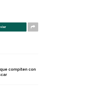
viar
s que compiten con
scar