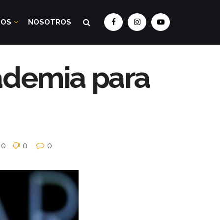
DOS
NOSOTROS
ademia para
0
0
0