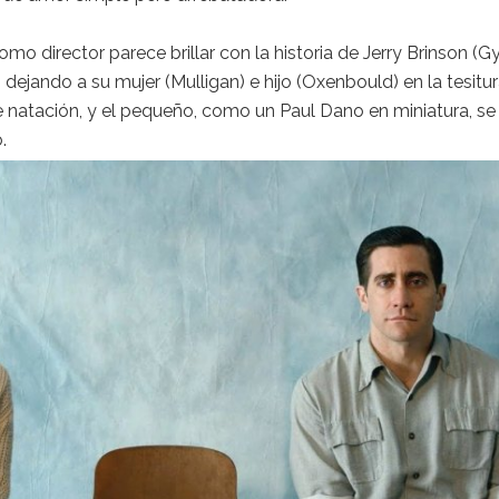
ANUNCIO
Siguiente artículo
ión Overlord
Mirá el primer trailer d
María Zanetti por ‘Alemania’, la conm
 estrena en cines
L, 2024
0