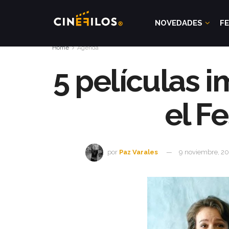
NOVEDADES
FE
Home
Agenda
5 películas 
el Fe
por
Paz Varales
9 noviembre, 2