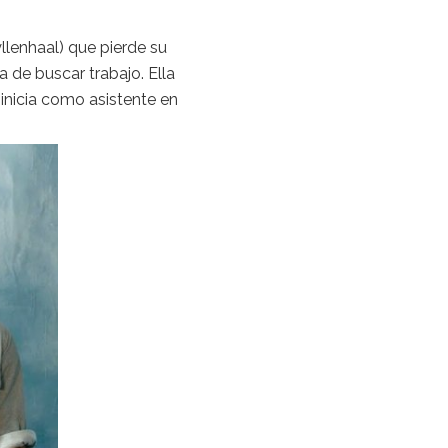
e UglyDolls
ovedora