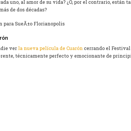
cada uno, al amor de su vida? ¿O, por el contrario, están 
más de dos décadas?
rón
adie ver
la nueva película de Cuarón
cerrando el Festival
erente, técnicamente perfecto y emocionante de principio
de los 70, el director examina su país y la lucha de clas
s que son presentados desde el punto de vista de dos muj
hombres irresponsables.
cá.
 talk