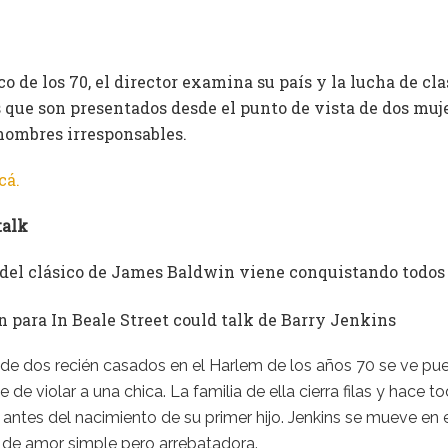
el Plata
r
Tweet
En