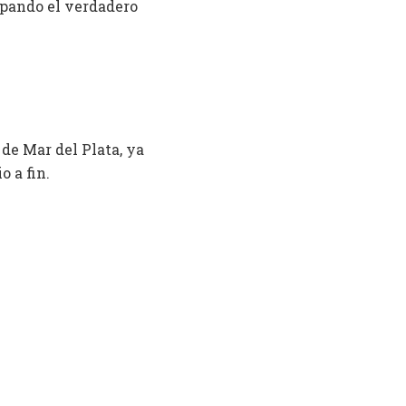
tapando el verdadero
 de Mar del Plata, ya
 a fin.
es bajo ciertos
eres que fueron