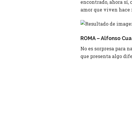
encontrado, ahora sí, 
amor que viven hace 
ROMA – Alfonso Cua
No es sorpresa para n
que presenta algo dif
Presentando un México 
hechos socio político
abandonadas por dos 
Leé más sobre Roma
a
In Beale Street could