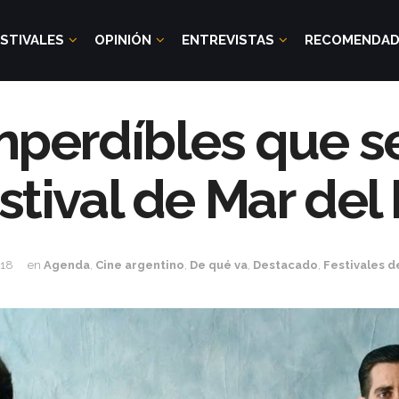
STIVALES
OPINIÓN
ENTREVISTAS
RECOMENDA
imperdíbles que s
stival de Mar del
018
en
Agenda
,
Cine argentino
,
De qué va
,
Destacado
,
Festivales d