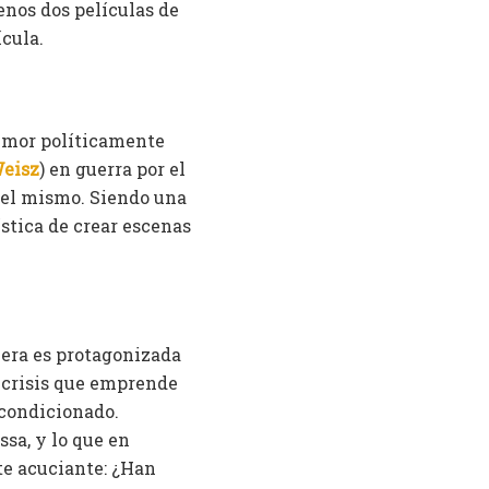
enos dos películas de
ícula.
umor políticamente
eisz
) en guerra por el
n el mismo. Siendo una
ística de crear escenas
lera es protagonizada
 crisis que emprende
acondicionado.
ssa, y lo que en
te acuciante: ¿Han