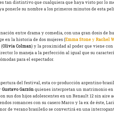
es tan distintivo que cualquiera que haya visto por lo m
 ya ponerle su nombre a los primeros minutos de esta pel
inación entre drama y comedia, con una gran dosis de h
e en la historia de dos mujeres (
Emma Stone
y
Rachel W
 (
Olivia Colman
) y la proximidad al poder que viene co
director lo maneja a la perfección al igual que su caracter
ómodas para el espectador.
apertura del festival, esta co-producción argentino-brasi
y
Gustavo Garzón
quienes interpretan un matrimonio en
con sus dos hijos adolescentes en un Renault 12 sin aire 
endos romances con su casero Marco y la ex de éste, Lari
mor de verano brasileño se convertirá en una interrogan