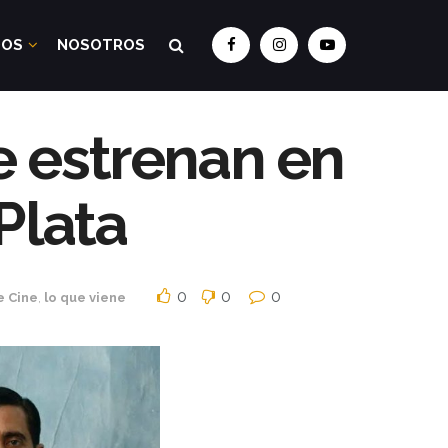
DOS
NOSOTROS
e estrenan en
 Plata
0
0
0
e Cine
,
lo que viene