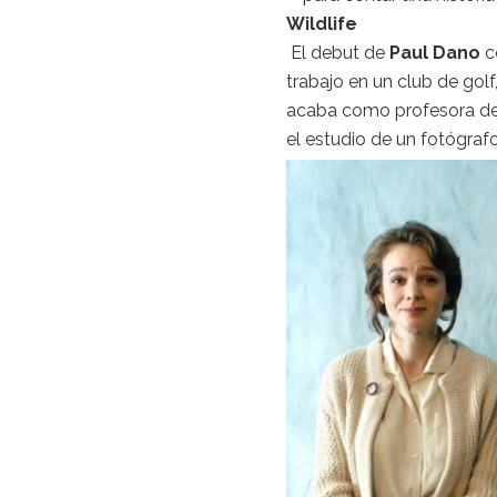
Artículo anterior
El Día Z: Operac
Otros
artículos
Entrevista a 
película que
POR
PAZ VARALES
10 ABRI
DESTACADO