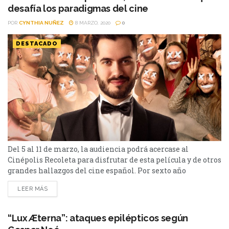
Cada pieza está presentada por su director en...
desafía los paradigmas del cine
POR
CYNTHIA NUÑEZ
8 MARZO, 2020
0
DESTACADO
Del 5 al 11 de marzo, la audiencia podrá acercase al
Cinépolis Recoleta para disfrutar de esta película y de otros
grandes hallazgos del cine español. Por sexto año
consecutivo, Espanoramas vuelve a deleitarnos con lo
LEER MÁS
mejor del cine español. Entre los 13 filmes más
representativos del séptimo arte en dicho país se
encuentra “Vosotros sois mi película”, un hilarante...
“Lux Æterna”: ataques epilépticos según