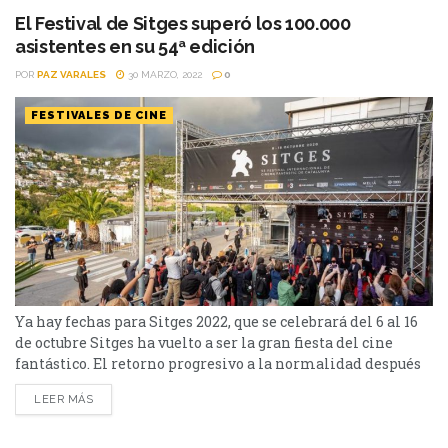
última creación, Cuando acecha la...
El Festival de Sitges superó los 100.000
asistentes en su 54ª edición
POR
PAZ VARALES
30 MARZO, 2022
0
FESTIVALES DE CINE
Ya hay fechas para Sitges 2022, que se celebrará del 6 al 16
de octubre Sitges ha vuelto a ser la gran fiesta del cine
fantástico. El retorno progresivo a la normalidad después
de la edición pandémica de 2020 se ha traducido en cifras
LEER MÁS
de éxito en la edición de este año, que cerró sus puertas el
pasado domingo 17...