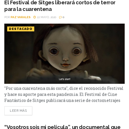
El Festival de Sitges liberará cortos de terror
para la cuarentena
POR
PAZ VARALES
22 MAYO, 2020
0
DESTACADO
"Por una cuarentena más corta", dice el reconocido Festival
y hace su aporte para esta pandemia. El Festival de Cine
Fantástico de Sitges publicará una serie de cortometrajes
para ver durante de aislamiento social. La apertura de este
LEER MÁS
festival online llamado “Sitges Countdown” estará a cargo
del cortometraje de la mexicana Sofía Carrillo.
https://twitter.com/sitgesfestival/status/12450052259010723
“Vosotros sois mi película”, un documental que