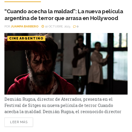
“Cuando acecha la maldad”: La nueva película
argentina de terror que arrasa en Hollywood
POR
JUAMPA BARBERO
10 OCTUBRE, 2023
0
CINE ARGENTINO
Demián Rugna, director de Aterrados, presenta en el
Festival de Sitges su nueva película de terror Cuando
acecha la maldad. Demián Rugna, el reconocido director
argentino detrás de películas como Aterrados (2017), No
LEER MÁS
sabés con quien estás hablando (2016) y Malditos Sean!
(2011), está de vuelta en el universo del cine de terror con su