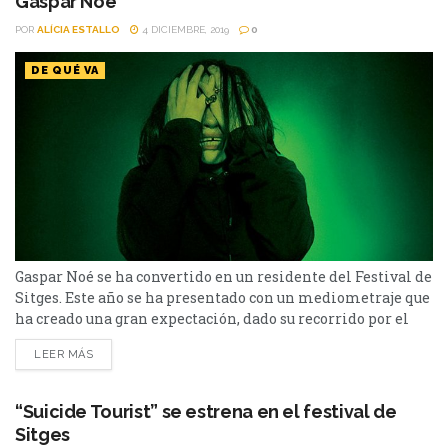
Gaspar Noé
POR
ALÍCIA ESTALLO
4 DICIEMBRE, 2019
0
DE QUÉ VA
Gaspar Noé se ha convertido en un residente del Festival de
Sitges. Este año se ha presentado con un mediometraje que
ha creado una gran expectación, dado su recorrido por el
festival y, en especial, por haber sido galardonado con el
LEER MÁS
premio a la mejor película por Clímax, en la edición del
año anterior. Lux Aeterna empieza con una conversación...
“Suicide Tourist” se estrena en el festival de
Sitges