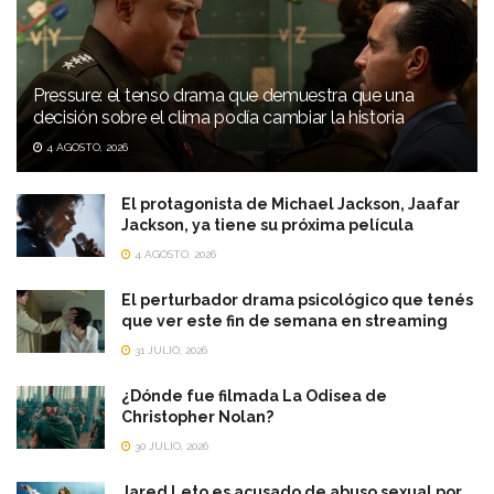
Pressure: el tenso drama que demuestra que una
decisión sobre el clima podía cambiar la historia
4 AGOSTO, 2026
El protagonista de Michael Jackson, Jaafar
Jackson, ya tiene su próxima película
4 AGOSTO, 2026
El perturbador drama psicológico que tenés
que ver este fin de semana en streaming
31 JULIO, 2026
¿Dónde fue filmada La Odisea de
Christopher Nolan?
30 JULIO, 2026
Jared Leto es acusado de abuso sexual por