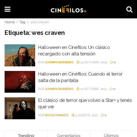
Home
Tag
wes craven
Etiqueta:
wes craven
Halloween en Cinéfilos: Un clásico
recargado con alta tensión
POR
JUAMPA BARBERO
14 OCTUBRE, 2024
0
Halloween en Cinéfilos: Cuando el terror
salta de la pantalla
POR
JUAMPA BARBERO
12 OCTUBRE, 2024
0
El clásico de terror que volvió a Star+ y tenés
que ver
POR
ROCIO PANIZO
9 AGOSTO, 2022
0
Trending
Comentarios
Últimos