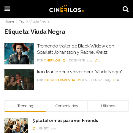
Home
Tag
Viuda Negra
Etiqueta:
Viuda Negra
Tremendo trailer de Black Widow con
Scarlett Johansson y Rachel Weisz
POR
CINÉFILOS
3 DICIEMBRE, 2019
0
Iron Man podría volver para “Viuda Negra”
POR
FEDERICO CARESTIA
17 SEPTIEMBRE, 2019
0
Trending
Comentarios
Últimos
5 plataformas para ver Friends
7 ENERO, 2025