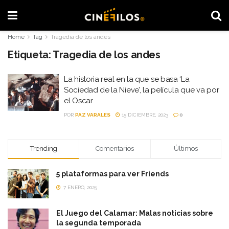
Home
Tag
Tragedia de los andes
Etiqueta:
Tragedia de los andes
La historia real en la que se basa ‘La
Sociedad de la Nieve’, la película que va por
el Oscar
POR
PAZ VARALES
15 DICIEMBRE, 2023
0
Trending
Comentarios
Últimos
5 plataformas para ver Friends
7 ENERO, 2025
El Juego del Calamar: Malas noticias sobre
la segunda temporada