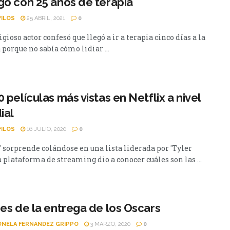
gó con 25 años de terapia
FILOS
25 ABRIL, 2021
0
igioso actor confesó que llegó a ir a terapia cinco días a la
porque no sabía cómo lidiar ...
0 películas más vistas en Netflix a nivel
ial
FILOS
16 JULIO, 2020
0
' sorprende colándose en una lista liderada por 'Tyler
 plataforma de streaming dio a conocer cuáles son las ...
ses de la entrega de los Oscars
NELA FERNANDEZ GRIPPO
3 MARZO, 2020
0