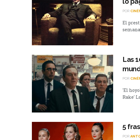
lo pa
POR
CINÉ
El prest
semana 
Las 1
mund
POR
CINÉ
'El hoyo
Rake' La
5 fra
POR
ANTO