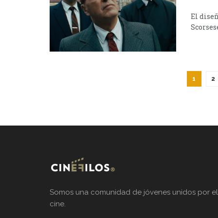
El dise
Scorsese
1
2
Somos una comunidad de jóvenes unidos por el
cine.