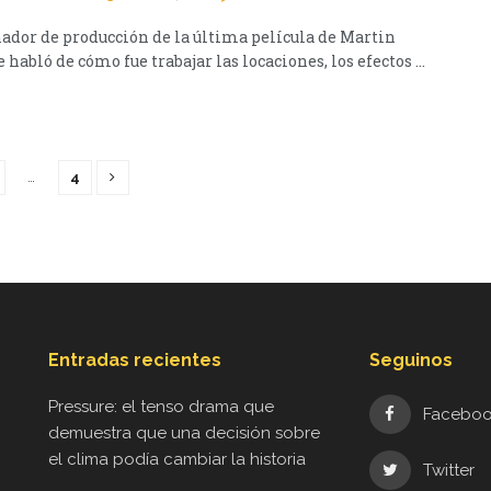
ñador de producción de la última película de Martin
 habló de cómo fue trabajar las locaciones, los efectos ...
…
4
Entradas recientes
Seguinos
Pressure: el tenso drama que
Facebo
demuestra que una decisión sobre
el clima podía cambiar la historia
Twitter