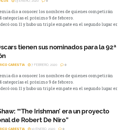
FILOS
13 ENERO, 2020
0
emia dio a conocer los nombres de quienes competirán
4 categorías el próximo 9 de febrero.
ideró con 11 y hubo un triple empate en el segundo lugar entre T
scars tienen sus nominados para la 92ª
ón
RICO CARESTIA
7 FEBRERO, 2020
0
emia dio a conocer los nombres de quienes competirán
4 categorías el próximo 9 de febrero.
ideró con 11 y hubo un triple empate en el segundo lugar entre
haw: “‘The Irishman’ era un proyecto
nal de Robert De Niro”
RICO CARESTIA
10 ENERO, 2020
0