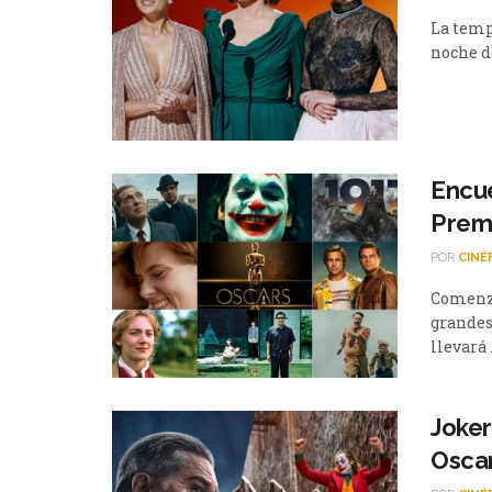
La temp
noche d
Encue
Prem
POR
CINÉ
Comenzó
grandes
llevará .
Joker
Osca