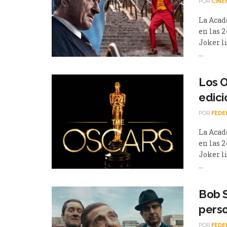
POR
CINÉ
La Acad
en las 2
Joker l
...
Los O
edici
POR
FEDE
La Acad
en las 2
Joker l
...
Bob S
perso
POR
FEDE