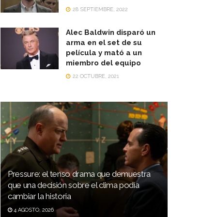
28 SEPTIEMBRE, 2022
Alec Baldwin disparó un
arma en el set de su
película y mató a un
miembro del equipo
22 OCTUBRE, 2021
Pressure: el tenso drama que demuestra
que una decisión sobre el clima podía
cambiar la historia
4 AGOSTO, 2026