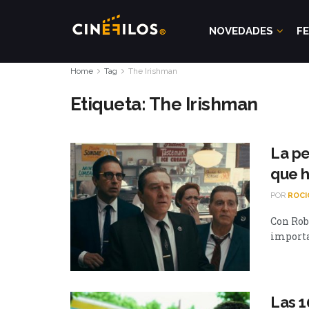
NOVEDADES
FE
Home
Tag
The Irishman
Etiqueta:
The Irishman
La pe
que h
POR
ROCI
Con Rob
importan
Las 1