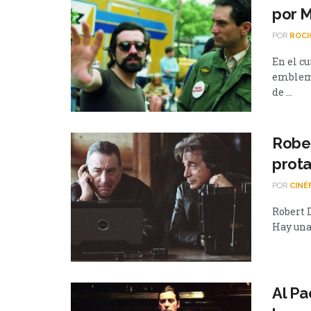
por M
POR
ROCI
En el c
emblemá
de ...
Rober
prota
POR
CINÉ
Robert D
Hay una 
Al Pa