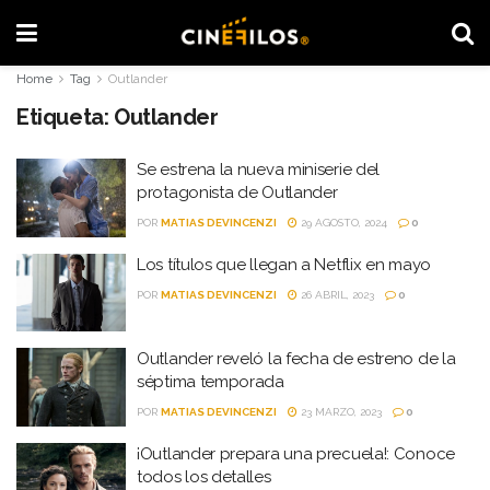
Home
Tag
Outlander
Etiqueta:
Outlander
Se estrena la nueva miniserie del
protagonista de Outlander
POR
MATIAS DEVINCENZI
29 AGOSTO, 2024
0
Los títulos que llegan a Netflix en mayo
POR
MATIAS DEVINCENZI
26 ABRIL, 2023
0
Outlander reveló la fecha de estreno de la
séptima temporada
POR
MATIAS DEVINCENZI
23 MARZO, 2023
0
¡Outlander prepara una precuela!: Conoce
todos los detalles