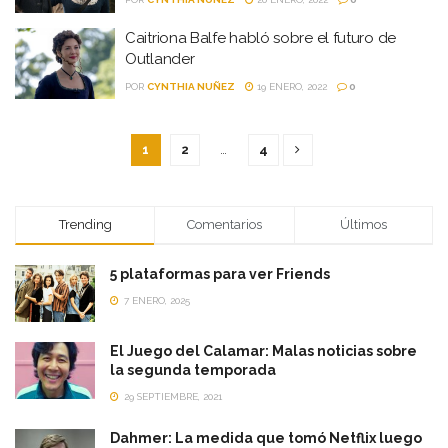
Caitriona Balfe habló sobre el futuro de
Outlander
POR
CYNTHIA NUÑEZ
19 ENERO, 2022
0
1
2
…
4
Trending
Comentarios
Últimos
5 plataformas para ver Friends
7 ENERO, 2025
El Juego del Calamar: Malas noticias sobre
la segunda temporada
29 SEPTIEMBRE, 2021
Dahmer: La medida que tomó Netflix luego