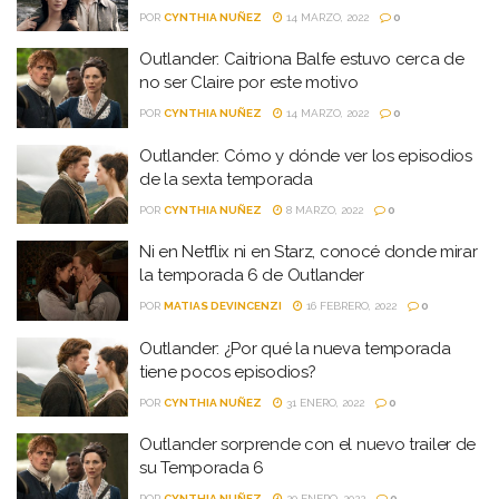
POR
CYNTHIA NUÑEZ
14 MARZO, 2022
0
Outlander: Caitriona Balfe estuvo cerca de
no ser Claire por este motivo
POR
CYNTHIA NUÑEZ
14 MARZO, 2022
0
Outlander: Cómo y dónde ver los episodios
de la sexta temporada
POR
CYNTHIA NUÑEZ
8 MARZO, 2022
0
Ni en Netflix ni en Starz, conocé donde mirar
la temporada 6 de Outlander
POR
MATIAS DEVINCENZI
16 FEBRERO, 2022
0
Outlander: ¿Por qué la nueva temporada
tiene pocos episodios?
POR
CYNTHIA NUÑEZ
31 ENERO, 2022
0
Outlander sorprende con el nuevo trailer de
su Temporada 6
POR
CYNTHIA NUÑEZ
20 ENERO, 2022
0