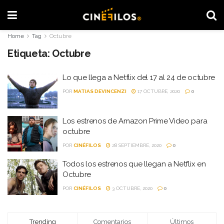
Home
Tag
Octubre
Etiqueta:
Octubre
Lo que llega a Netflix del 17 al 24 de octubre
POR
MATIAS DEVINCENZI
17 OCTUBRE, 2020
0
Los estrenos de Amazon Prime Video para
octubre
POR
CINÉFILOS
28 SEPTIEMBRE, 2020
0
Todos los estrenos que llegan a Netflix en
Octubre
POR
CINÉFILOS
3 OCTUBRE, 2020
0
Trending
Comentarios
Últimos