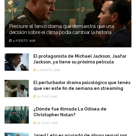
Pressure: el tenso drama que demuestra que una
decisión sobre el clima podía cambiar la historia
4 AGOSTO, 2026
El protagonista de Michael Jackson, Jaafar
Jackson, ya tiene su próxima película
4 AGOSTO, 2026
El perturbador drama psicológico que tenés
que ver este fin de semana en streaming
31 JULIO, 2026
¿Dónde fue filmada La Odisea de
Christopher Nolan?
30 JULIO, 2026
Jared Leto es acusado de abuso sexual por