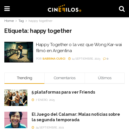
Home
Tag
happy together
Etiqueta:
happy together
Happy Together o la vez que Wong Kar-wai
filmó en Argentina
POR
SABRINA CURCI
14 SEPTIEMBRE, 2023
0
Trending
Comentarios
Últimos
5 plataformas para ver Friends
7 ENERO, 2025
El Juego del Calamar: Malas noticias sobre
la segunda temporada
29 SEPTIEMBRE, 2021