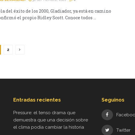
la del éxito de los 2000, Gladiador, ya está en camino
nfirmó el propio Ridley Scott. Conoce todos ...
2
Entradas recientes
Seguinos
Pressure: el tenso drama que
Facebo
demuestra que una decisión sobre
el clima podía cambiar la historia
Twitter