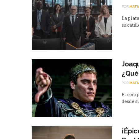
POR
MATI
La plata
su catál
Joaqu
¿Qué 
POR
MATI
El comp
desde su
¡Épic