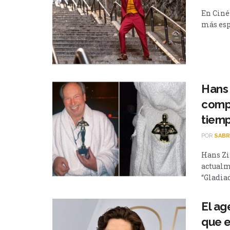
En Ciné
más espe
Hans 
compo
tiem
POR
SABR
Hans Zi
actualme
“Gladiado
El a
que e