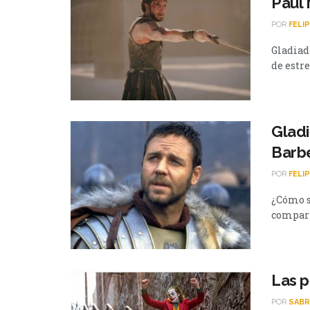
Paul 
POR
FELI
Gladiado
de estre
Gladi
Barb
POR
FELI
¿Cómo s
comparte
Las p
POR
SABR