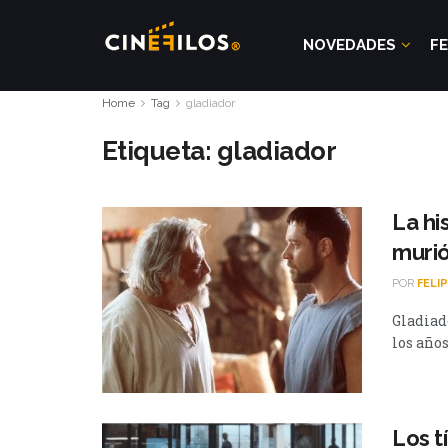
NOVEDADES
FE
Home
Tag
gladiador
Etiqueta:
gladiador
La hi
murió
POR
FELI
Gladiad
los años
Los t