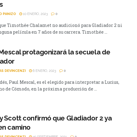
s
O PANIZO
10 ENERO, 2023
0
que Timothée Chalamet no audicionó para Gladiador 2 ni
guna película en 7 años de su carrera. Timothée ...
Mescal protagonizará la secuela de
iador
AS DEVINCENZI
6 ENERO, 2023
0
dés, Paul Mescal, es el elegido para interpretar a Lucius,
ino de Cómodo, en la próxima producción de ...
y Scott confirmó que Gladiador 2 ya
en camino
AS DEVINCENZI
30 SEPTIEMBRE, 2021
0