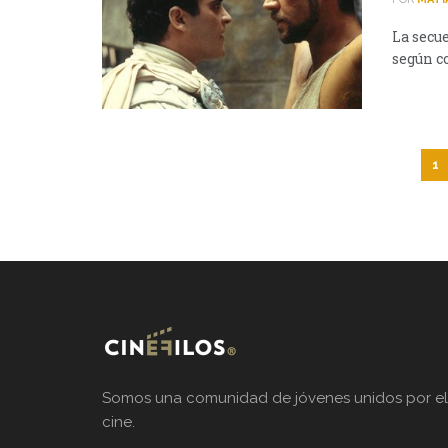
La secue
según co
1
Somos una comunidad de jóvenes unidos por el
cine.