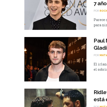
7 año
POR
ROCI
Parece 
para nin
Paul 
Glad
POR
MATI
El irlan
el sobr
Ridle
está 
POR
MATI