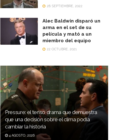
28 SEPTIEMBRE, 2022
Alec Baldwin disparó un
arma en el set de su
película y mató a un
miembro del equipo
22 OCTUBRE, 2021
Pressure: el tenso drama que demuestra
que una decisión sobre el clima podía
cambiar la historia
4 AGOSTO, 2026