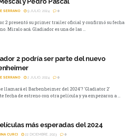
Mescal y Pedro Pascal
PE SERRANO
9 JULIO, 2024
0
r 2 presentó su primer trailer oficial y confirmó su fecha
no. Miralo acá. Gladiador es una de las ...
ador 2 podría ser parte del nuevo
enheimer
PE SERRANO
2 JULIO, 2024
0
e llamará el Barbenheimer del 2024'? 'Gladiator 2'
 fecha de estreno con otra película y ya empezaron a ...
elículas más esperadas del 2024
INA CURCI
22 DICIEMBRE, 2023
0