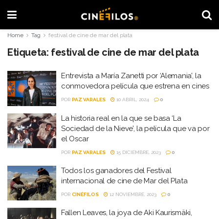
Home
Tag
festival de cine de mar del plata
Etiqueta:
festival de cine de mar del plata
Entrevista a María Zanetti por ‘Alemania’, la
conmovedora película que estrena en cines
POR
PAZ VARALES
10 ABRIL, 2024
0
La historia real en la que se basa ‘La
Sociedad de la Nieve’, la película que va por
el Oscar
POR
PAZ VARALES
15 DICIEMBRE, 2023
0
Todos los ganadores del Festival
internacional de cine de Mar del Plata
POR
CINÉFILOS
12 NOVIEMBRE, 2023
0
Fallen Leaves, la joya de Aki Kaurismäki,