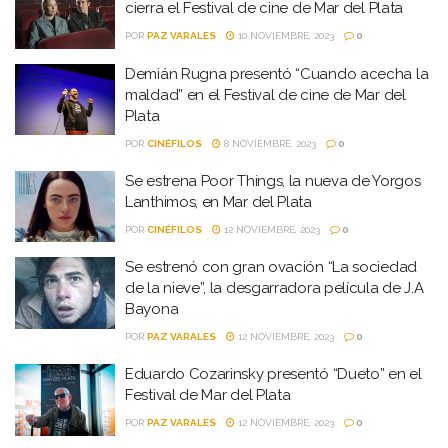
cierra el Festival de cine de Mar del Plata
POR
PAZ VARALES
10 NOVIEMBRE, 2023
0
Demián Rugna presentó “Cuando acecha la
maldad” en el Festival de cine de Mar del
Plata
POR
CINÉFILOS
8 NOVIEMBRE, 2023
0
Se estrena Poor Things, la nueva de Yorgos
Lanthimos, en Mar del Plata
POR
CINÉFILOS
12 NOVIEMBRE, 2023
0
Se estrenó con gran ovación “La sociedad
de la nieve”, la desgarradora película de J.A
Bayona
POR
PAZ VARALES
12 NOVIEMBRE, 2023
0
Eduardo Cozarinsky presentó “Dueto” en el
Festival de Mar del Plata
POR
PAZ VARALES
12 NOVIEMBRE, 2023
0