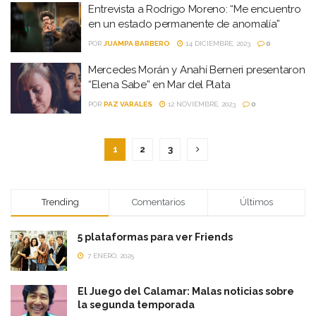
Entrevista a Rodrigo Moreno: “Me encuentro
en un estado permanente de anomalía”
POR
JUAMPA BARBERO
14 DICIEMBRE, 2023
0
Mercedes Morán y Anahí Berneri presentaron
“Elena Sabe” en Mar del Plata
POR
PAZ VARALES
12 NOVIEMBRE, 2023
0
1
2
3
Trending
Comentarios
Últimos
5 plataformas para ver Friends
7 ENERO, 2025
El Juego del Calamar: Malas noticias sobre
la segunda temporada