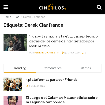
Home
Tag
Derek Cianfrance
Etiqueta:
Derek Cianfrance
“I know this much is true”: El trabajo técnico
detrás de los gemelos interpretados por
Mark Ruffalo
POR
FEDERICO CARESTIA
9 JUNIO, 2020
0
Trending
Comentarios
Últimos
5 plataformas para ver Friends
7 ENERO, 2025
El Juego del Calamar: Malas noticias sobre
la segunda temporada