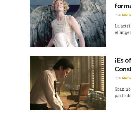
forma
POR
MATI
La actri
el ángel
¡Es o
Cons
POR
MATI
Gran no
parte de