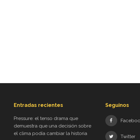
Entradas recientes
Seguinos
Pressure: el tenso drama que
Facebo
demuestra que una decisión sobre
el clima podía cambiar la historia
Twitter