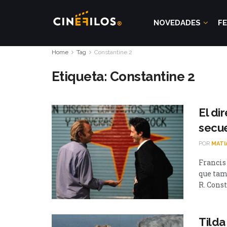
NOVEDADES
FE
Home
Tag
Constantine 2
Etiqueta:
Constantine 2
El di
secue
POR
MATI
Francis
que tam
R. Const
Tilda