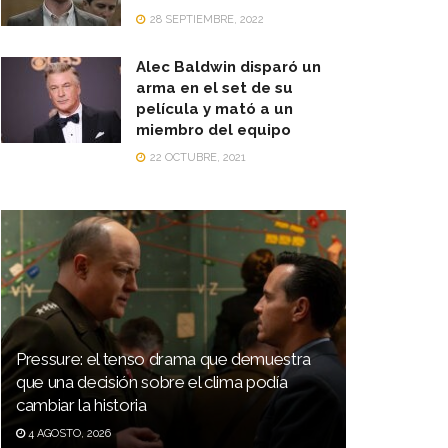
28 SEPTIEMBRE, 2022
Alec Baldwin disparó un
arma en el set de su
película y mató a un
miembro del equipo
22 OCTUBRE, 2021
Pressure: el tenso drama que demuestra
que una decisión sobre el clima podía
cambiar la historia
4 AGOSTO, 2026