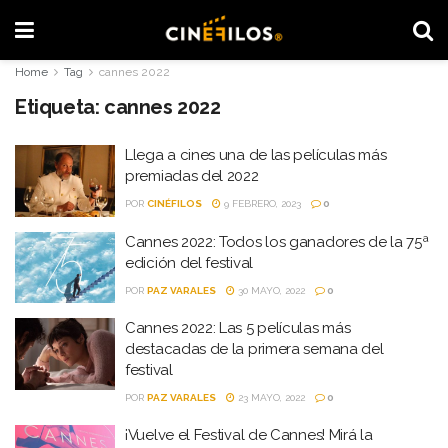
Home
Tag
cannes 2022
Etiqueta:
cannes 2022
Llega a cines una de las películas más
premiadas del 2022
POR
CINÉFILOS
9 FEBRERO, 2023
0
Cannes 2022: Todos los ganadores de la 75ª
edición del festival
POR
PAZ VARALES
30 MAYO, 2022
0
Cannes 2022: Las 5 películas más
destacadas de la primera semana del
festival
POR
PAZ VARALES
23 MAYO, 2022
0
¡Vuelve el Festival de Cannes! Mirá la