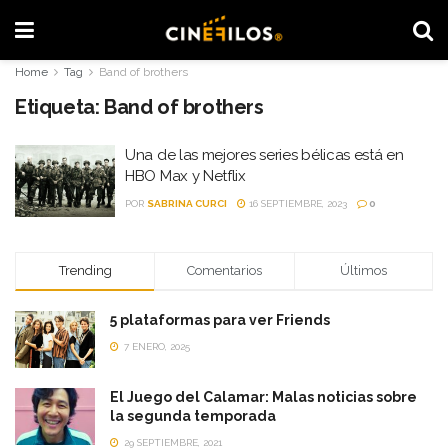
Home
Tag
Band of brothers
Etiqueta:
Band of brothers
Una de las mejores series bélicas está en
HBO Max y Netflix
POR
SABRINA CURCI
16 SEPTIEMBRE, 2023
0
Trending
Comentarios
Últimos
5 plataformas para ver Friends
7 ENERO, 2025
El Juego del Calamar: Malas noticias sobre
la segunda temporada
29 SEPTIEMBRE, 2021